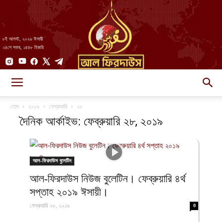
৮ই আগস্ট, ২০২৬ ঈসায়ী
২৪শে সফর, ১৪৪৮ হিজরি
AlFirdaws
হোম
২০১৯
ফেব্রুয়ারি
২৮
দৈনিক আর্কাইভ: ফেব্রুয়ারি ২৮, ২০১৯
||
আল-ফিরদাউস বুলেটিন
আল-ফিরদাউস নিউজ বুলেটিন। ফেব্রুয়ারি ৪র্থ
আল-
সপ্তাহ ২০১৯ ঈসায়ী।
ফেব্রুয়ারি ২৮, ২০১৯
0