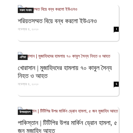
ফিরদাউস
সকল সংবাদ
শরিয়তসম্মত বিয়ে বন্ধ করলো ইউএনও
নভেম্বর ৪, ২০২০
1
এশিয়া
খোরাসান | মুজাহিদদের হামলায় ৭০ কাবুল সৈন্য
নিহত ও আহত
নভেম্বর ৪, ২০২০
6
উপমহাদেশ
পাকিস্তান | টিটিপির উপর মার্কিন ড্রোন হামলা, ৫
জন মুজাহিদ আহত