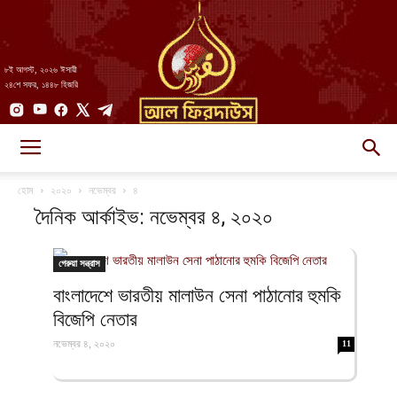
৮ই আগস্ট, ২০২৬ ঈসায়ী
২৪শে সফর, ১৪৪৮ হিজরি
AlFirdaws
হোম
২০২০
নভেম্বর
৪
দৈনিক আর্কাইভ: নভেম্বর ৪, ২০২০
||
গেরুয়া সন্ত্রাস
বাংলাদেশে ভারতীয় মালাউন সেনা পাঠানোর হুমকি
বিজেপি নেতার
আল-
নভেম্বর ৪, ২০২০
11