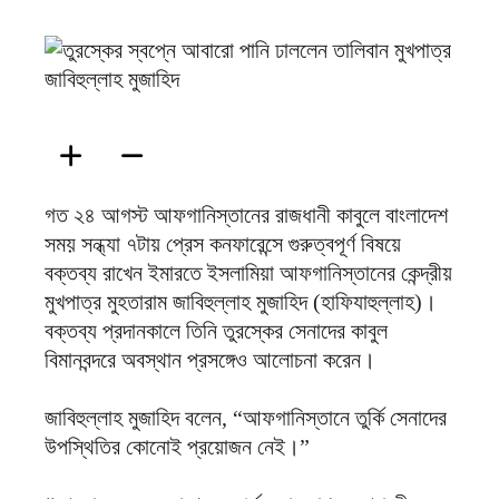
ফিরদাউস
গত ২৪ আগস্ট আফগানিস্তানের রাজধানী কাবুলে বাংলাদেশ
সময় সন্ধ্যা ৭টায় প্রেস কনফারেন্সে গুরুত্বপূর্ণ বিষয়ে
বক্তব্য রাখেন ইমারতে ইসলামিয়া আফগানিস্তানের কেন্দ্রীয়
মুখপাত্র মুহতারাম জাবিহুল্লাহ মুজাহিদ (হাফিযাহুল্লাহ)।
বক্তব্য প্রদানকালে তিনি তুরস্কের সেনাদের কাবুল
বিমানবন্দরে অবস্থান প্রসঙ্গেও আলোচনা করেন।
জাবিহুল্লাহ মুজাহিদ বলেন, “আফগানিস্তানে তুর্কি সেনাদের
উপস্থিতির কোনোই প্রয়োজন নেই।”