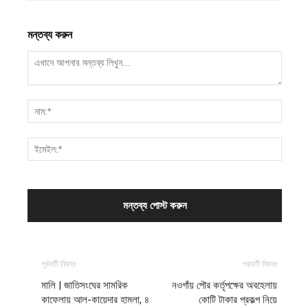
মন্তব্য করুন
পূর্ববর্তী নিবন্ধ
পরবর্তী নিবন্ধ
মালি | জাতিসংঘের সামরিক
নওগাঁয় পৌর কর্তৃপক্ষের অবহেলায়
কাফেলায় আল-কায়েদার হামলা, ৪
কোটি টাকার প্রকল্প নিয়ে