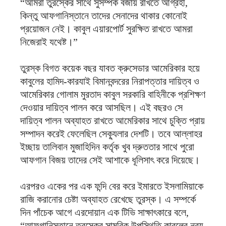
“আমরা তুরস্কের সাথে সুসম্পর্ক বজায় রাখতে আগ্রহী,
কিন্তু আফগানিস্তানে তাদের সেনাদের থাকার কোনোই
প্রয়োজন নেই। কাবুল এয়ারপোর্ট সুরক্ষিত রাখতে আমরা
নিজেরাই যথেষ্ট।”
তুরস্ক বিগত কয়েক বছর যাবত ক্রুসেডার আমেরিকার হয়ে
কাবুলের হামিদ-কারযাই বিমানবন্দরের নিরাপত্তার দায়িত্ব ও
আমেরিকার গোলাম মুরতাদ কাবুল সরকারি বাহিনীকে প্রশিক্ষণ
দেওয়ার দায়িত্ব পালন করে আসছিল। এই বছরও সে
দায়িত্ব পালন অব্যাহত রাখতে আমেরিকার সাথে চুক্তি প্রায়
সম্পাদন করেই ফেলেছিল সেক্যূলার দেশটি। তবে আল্লাহর
ইচ্ছায় তালিবান মুজাহিদিন কর্তৃক খুব দ্রুততার সাথে পুরো
আফগান বিজয় তাদের সেই আশাকে ধূলিসাৎ করে দিয়েছে।
এরপরও একের পর এক ফন্দি বের করে ইমারতে ইসলামিয়াকে
রাজি করানোর চেষ্টা অব্যাহত রেখেছে তুরস্ক। এ সম্পর্কে
দিন পাঁচেক আগে এরদোয়ান এক টিভি সাক্ষাৎকারে বলে,
“আফগানিস্তানে তুরস্কের সামরিক উপস্থিতি কাবুলের নব্য