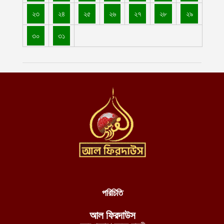
আগস্ট ৮, ২০২৬
২৩
২৪
২৫
২৬
২৭
২৮
২৯
ভবিষ্যৎ প্রজন্মকে ইসলামী মূল্যবোধ ও আধুনিক জ্ঞানের সমন্বয়ে গড়ে তুলতে
আমীরুল মু’মিনীন হাফিযাহুল্লাহর বিশেষ আহ্বান
৩০
৩১
আগস্ট ৮, ২০২৬
যুদ্ধবিরতি লঙ্ঘন করে খান ইউনিসে সন্ত্রাসী ইসরায়েলি বাহিনীর গুলিবর্ষণ,
আহত ৩ ফিলিস্তিনি
আগস্ট ৮, ২০২৬
যুদ্ধ বন্ধে নাইজার রাষ্ট্রপ্রধানকে জেএনআইএম-এর শর্ত: মানব রচিত
সংবিধান ছেড়ে শরিয়াহ্ প্রতিষ্ঠা করুন
আগস্ট ৮, ২০২৬
পশ্চিমবঙ্গে শব্দ দূষণ নিয়ন্ত্রণের অজুহাতে টার্গেট কেবল মসজিদ, লাউডস্পিকার
অপসারণের নির্দেশ হিন্দুত্ববাদী পুলিশের
আগস্ট ৮, ২০২৬
নব্য চাঁদাবাজদের হাতে জিম্মি রাজধানীবাসী, ৩৫ স্পটে পুলিশ সদস্যরাই করছে
পরিচিতি
চাঁদাবাজি
আগস্ট ৮, ২০২৬
আল ফিরদাউস