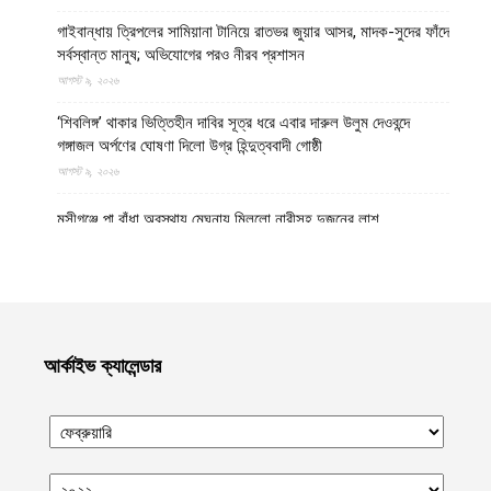
গাইবান্ধায় ত্রিপলের সামিয়ানা টানিয়ে রাতভর জুয়ার আসর, মাদক-সুদের ফাঁদে
সর্বস্বান্ত মানুষ; অভিযোগের পরও নীরব প্রশাসন
আগস্ট ৯, ২০২৬
‘শিবলিঙ্গ’ থাকার ভিত্তিহীন দাবির সূত্র ধরে এবার দারুল উলুম দেওবন্দে
গঙ্গাজল অর্পণের ঘোষণা দিলো উগ্র হিন্দুত্ববাদী গোষ্ঠী
আগস্ট ৯, ২০২৬
মুন্সীগঞ্জে পা বাঁধা অবস্থায় মেঘনায় মিললো নারীসহ দুজনের লাশ
আগস্ট ৯, ২০২৬
মানিকগঞ্জের হরিরামপুর থানায় জব্দ করা মোটরসাইকেল থানা থেকে উধাও
আগস্ট ৯, ২০২৬
মৌলভীবাজারের কুলাউড়া সীমান্তে বাংলাদেশি যুবককে গুলি করে লাশ নিয়ে
আর্কাইভ ক্যালেন্ডার
গেলো সন্ত্রাসী বিএসএফ
আগস্ট ৯, ২০২৬
যুক্তরাষ্ট্রে দাবানল নেভাতে গিয়ে হেলিকপ্টার বিধ্বস্ত, পাইলটসহ নিহত ২
আগস্ট ৯, ২০২৬