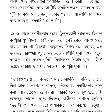
অবধি সেই গণভোটের আয়োজন করেনি তারা। বরং উল্টো
জোর জবরদস্তি করে কাশ্মীরি মুসলিমদেরকে তাদের বশ্যতা
স্বীকার করে নেবার জন্য একের পর এক মানবাধিকার লঙ্ঘন
করে আসছে ‘সন্ত্রাসী’ এ দেশটি।
১৯৮৯ সালে স্বাধীনতার জন্য হিন্দুত্ববাদী ভারতের বিপক্ষে
কাশ্মীরি মুসলিমরা লড়াই শুরু করলে সেই থেকে আরও বেড়ে
যায় তাদের পাশবিকতা। শুধুমাত্র বিগত ৩৩ বছরেই এই
দখলদার নরপশুরা প্রায় ৯৬,০০০ কাশ্মীরি মুসলিমদের হত্যা
করেছে। এর মধ্যে পুলিশি নির্যাতনের শিকার হয়ে ‘শহীদ’
হয়েছেন প্রায় ৭ হাজার ২৫০ জন কাশ্মিরী মুসলিম।
এছাড়াও প্রায় ১ লক্ষ ৬৫ হাজার বেসামরিক নাগরিকদের তারা
বিনা কারণে গ্রেপ্তার করেছে। উদ্দেশ্য- স্বাধীনতার পক্ষে
কথা বলা কণ্ঠগুলো রোধ করা। পরবর্তীতে যারা চুপ হতে রাজি
হয়েছেন তাদের ছেড়ে দিলেও, বাকীদের কপালে জুটেছে
সন্ত্রাসী সেনাদের বর্বরতা-পাশবিকতা এবং সবশেষে হত্যা।
এর কোন কোন হত্যা মিডিয়ায় জাগরণ সৃষ্টি করলেও কোন