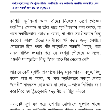
বাবাকে হারাতে হয় তাঁর পুত্র-পরিবার। স্বাধীনতার পক্ষে কথা বলায় ‘সন্ত্রাসীর’ তক্‌মা নিয়ে কোন
না কোন সাংবাদিককে হতে হয় গ্রেপ্তার।
কাশ্মিরী মুসলিমরা আজ তাঁদের নিজেদের দেশে থেকেও
পরাধীন। সেখানে না তাঁরা পারে স্বাধীনভাবে কথা বলতে, না
পারে স্বাধীনভাবে কোথাও যেতে, না পারে স্বাধীনভাবে কিছু
করতে। কারণ তাঁদের স্বাধীনতা খর্ব করার জন্য সেখানে
মোতায়েন ছিল প্রায় পাঁচ লক্ষ্যাধিক সন্ত্রাসী সৈন্য; ধারা
৩৭০ বাতিল হওয়ার পরে যে সংখ্যা পৌঁছেছে ৮ লক্ষে,
এমনকি সাম্প্রতিক কিছু হিসাব মতে টার থেকেও বেশি।
আর যে কেউ স্বাধীনতার পক্ষে কিছু বলুক আর না বলুক, কিছু
করুক আর না করুক, যে কেউ স্বাধীনতার স্বপ্ন দেখায়
“দোষী” সাব্যস্ত হোক আর না হোক, – তাঁকে নির্দিধায় বরণ
করে নিতে হয় হিন্দুত্ববাদী সন্ত্রাসীদের নিষ্ঠুর বর্বরতা।
এভাবেই যুগ যুগ ধরে হতাশার দোলাচলে ঘুরপাক খাচ্ছে