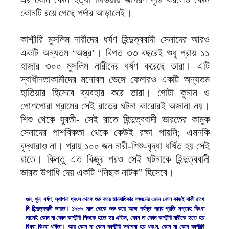
কোনটি রয়ে গেছে পর্দার আড়ালেই।
কাশ্মীরি মুসলিম নারীদের ধর্ষণ হিন্দুত্ববাদী সেনাদের আরও
একটি অন্যতম ‘অস্ত্র’। বিগত ৩৩ বছরেই শুধু প্রায় ১১
হাজার ৩০০ মুসলিম নারীদের ধর্ষণ করেছে তারা। এটি
স্বাধীনতাকামীদের মনোবল ভেঙ্গে ফেলারও একটি অন্যতম
হাতিয়ার হিসেবে ব্যবহার করে তারা। গোটা কুনান ও
পোশপোরা গ্রামের সেই রাতের ঘটনা কারোরই অজানা নয়।
শিশু থেকে যুবতী- সেই রাতে হিন্দুত্ববাদী ভারতের কামুক
সেনাদের পাশবিকতা থেকে কেউই রক্ষা পায়নি; এমনকি
বৃদ্ধারাও না। প্রায় ১০০ জন নারী-শিশু-বৃদ্ধা ধর্ষিত হয় সেই
রাতে। কিন্তু এত কিছুর পরও সেই ঘটনাকে হিন্দুত্ববাদী
ভারত উপাধি দেয় একটি “নিছক নাটক” হিসেবে।
গুম, খুন, ধর্ষণ, স্থাপনা ধ্বংস থেকে শুরু করে মানবাধিকার লঙ্ঘনের এমন কোন কাজই বাকী রাখে
নি হিন্দুত্ববাদী ভারত। ১৯৮৯ সাল থেকে শুরু করে আজ পর্যন্ত পঢ়ায় প্রতি সপ্তাহ কিংবা
মাসেই কোন না কোন কাশ্মীরি শিশুকে হতে হয় এতিম, কোন না কোন কাশ্মীরি নারীকে হতে হয়
বিধবা কিংবা ধর্ষিতা। আর কোন না কোন কাশ্মীরি স্থাপনা হয় ধ্বংস, কোন না কোন কাশ্মীরি