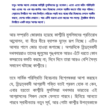
তবুও আশার আলো দেখাচ্ছে কাশ্মিরী মুসলিমদের দৃঢ় মনোবল। এতো এতো কঠিন পরিস্থিতি
আর একের পর এক ঝড়-ঝাপ্টার পরও নিজেদের দেশকে স্বাধীন করতে তাঁরা বদ্ধ পরিকর।
স্রোতের বিপরীতে শত বাধা-বিপত্তি পেরিয়েও লড়াই করে যাচ্ছে তাঁরা নিজেদের দেশকে স্বাধীন
করতে, দেশের মর্যাদা ফেরাতে। আর এটিই হয়তো এতো বছরের শত-সহস্র ‘ট্র্যাজিক ঘটনা’র
বিপরীতে একটি মাত্র ‘আশার আলো’।
আর সম্প্রতি জোরদার হয়েছে কাশ্মীরি মুসলিমদের প্রতিরোধ
আন্দোলন, যা ধীরে ধীরে ব্যাপক যুদ্ধে রূপ নিচ্ছে। এটিও
আসার পালে জোর হাওয়া জগাচ্ছে। অপরদিকে হিন্দুত্ববাদী
দখলদাররাও তাদের জুলুমের শৃঙ্খলকে আরও এঁটে ধরতে কোন
কসরতের কমতি করছে না; দিনে দিনে তারা আরও বেশি সৈন্য
সমাবেশ ঘটাচ্ছে কাশ্মীরে।
তবে সার্বিক পরিস্থিতি বিবেচনায় বিশ্লেষকরা আশা করছেন
যে, হিন্দুত্ববাদী আগ্রাসী শক্তি যতই প্রবল হোক না কেন,
এবার হয়তো কাশ্মীরি মুসলিমরা দখলদার ভারতের এই
আগ্রাসনের শিকল ভেঙ্গে ফেলতে পারবে। ছিনিয়ে আনতে
পারবে স্বাধীনতার নতুন সূর্য, আর গোটা কাশ্মীর উপত্যকাকে