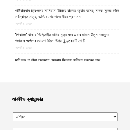
গাইবান্ধায় ত্রিপলের সামিয়ানা টানিয়ে রাতভর জুয়ার আসর, মাদক-সুদের ফাঁদে
সর্বস্বান্ত মানুষ; অভিযোগের পরও নীরব প্রশাসন
আগস্ট ৯, ২০২৬
‘শিবলিঙ্গ’ থাকার ভিত্তিহীন দাবির সূত্র ধরে এবার দারুল উলুম দেওবন্দে
গঙ্গাজল অর্পণের ঘোষণা দিলো উগ্র হিন্দুত্ববাদী গোষ্ঠী
আগস্ট ৯, ২০২৬
মুন্সীগঞ্জে পা বাঁধা অবস্থায় মেঘনায় মিললো নারীসহ দুজনের লাশ
আগস্ট ৯, ২০২৬
মানিকগঞ্জের হরিরামপুর থানায় জব্দ করা মোটরসাইকেল থানা থেকে উধাও
আগস্ট ৯, ২০২৬
মৌলভীবাজারের কুলাউড়া সীমান্তে বাংলাদেশি যুবককে গুলি করে লাশ নিয়ে
আর্কাইভ ক্যালেন্ডার
গেলো সন্ত্রাসী বিএসএফ
আগস্ট ৯, ২০২৬
যুক্তরাষ্ট্রে দাবানল নেভাতে গিয়ে হেলিকপ্টার বিধ্বস্ত, পাইলটসহ নিহত ২
আগস্ট ৯, ২০২৬