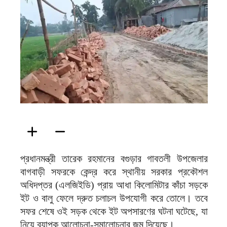
ফিরদাউস
প্রধানমন্ত্রী তারেক রহমানের বগুড়ার গাবতলী উপজেলার
বাগবাড়ী সফরকে কেন্দ্র করে স্থানীয় সরকার প্রকৌশল
অধিদপ্তর (এলজিইডি) প্রায় আধা কিলোমিটার কাঁচা সড়কে
ইট ও বালু ফেলে দ্রুত চলাচল উপযোগী করে তোলে। তবে
সফর শেষে ওই সড়ক থেকে ইট অপসারণের ঘটনা ঘটেছে, যা
নিয়ে ব্যাপক আলোচনা-সমালোচনার জন্ম দিয়েছে।