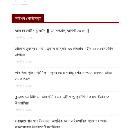
সর্বশেষ পোস্টসমূহ
আল ফিরদাউস বুলেটিন || ১ম সপ্তাহ, আগস্ট ২০২৬ ||
আগস্ট ৭, ২০২৬
মালিতে তুরস্কের দেয়া ড্রোনে জান্তার ৬৬ হামলায় শহীদ ১৫৫ বেসামরিক
নাগরিক
আগস্ট ৬, ২০২৬
পাকতিয়া পুলিশ প্রশিক্ষণ কেন্দ্র থেকে গ্রাজুয়েশন সম্পন্ন করলেন আরও
৩৮৩ তরুণ
আগস্ট ৬, ২০২৬
কুন্দুজে ১২ মিলিয়ন আফগানি ব্যয়ে দুটি সেতু পুনর্নির্মাণ করছে ইমারাতে
ইসলামিয়া
আগস্ট ৬, ২০২৬
স্বাস্থ্যসেবার মান উন্নয়নে আধুনিক জ্ঞান ও বৈজ্ঞানিক গবেষণার ওপর
গুরুত্বারোপ ইমারাতে ইসলামিয়ার