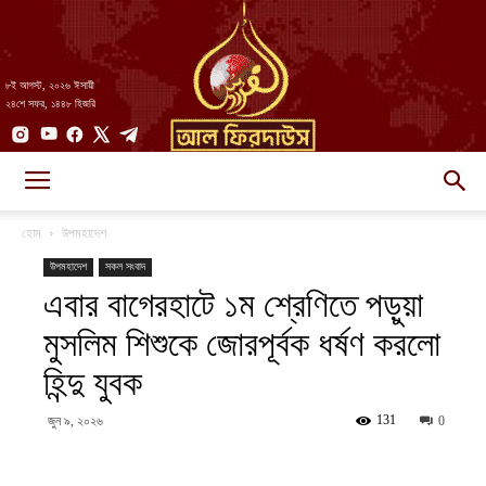
৮ই আগস্ট, ২০২৬ ঈসায়ী
২৪শে সফর, ১৪৪৮ হিজরি
AlFirdaws
হোম
উপমহাদেশ
উপমহাদেশ
সকল সংবাদ
এবার বাগেরহাটে ১ম শ্রেণিতে পড়ুয়া
||
মুসলিম শিশুকে জোরপূর্বক ধর্ষণ করলো
হিন্দু যুবক
আল-
131
জুন ৯, ২০২৬
0