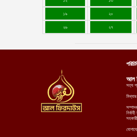
১২
১৩
১৯
২০
২৬
২৭
পরিচি
আল 
সত্য প
মিথ্যা
সম্পাদ
নির্বা
সহকারী
যোগায