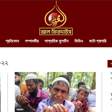
প্রতিবেদন
সম্পাদকীয়
সাপ্তাহিক বুলেটিন
ভিডিও
ফটো গ্যালারি
AlFirdaws
০২২
স
ন
স
||
আ
ব
আ
আরাকান