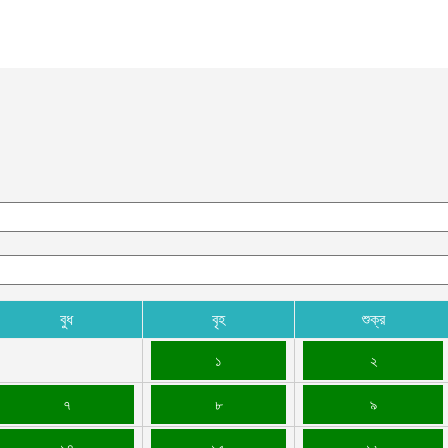
দ
আ
ব
আ
আ
ই
আ
য
আ
বুধ
বৃহ
শুক্র
আ
আ
১
২
ম
৭
৮
৯
ব
আ