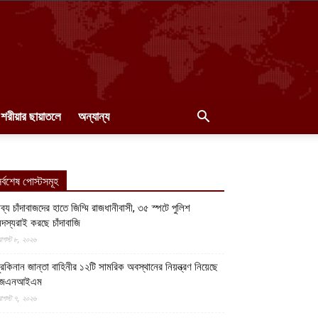
শরীয়ার ছায়াতলে
অন্যান্য
র্বশেষ পোস্টসমূহ
ব্য চাঁদাবাজদের হাতে জিম্মি রাজধানীবাসী, ৩৫ স্পটে পুলিশ
দস্যরাই করছে চাঁদাবাজি
গস্ট ৮, ২০২৬
ুরকিনান জান্তা বাহিনীর ১২টি সামরিক অবস্থানের নিয়ন্ত্রণ নিয়েছে
জেএনআইএম
গস্ট ৭, ২০২৬