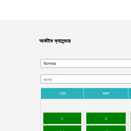
আর্কাইভ ক্যালেন্ডার
সোম
মঙ্গল
৫
৬