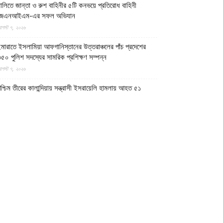
ালিতে জান্তা ও রুশ বাহিনীর ৫টি কনভয়ে প্রতিরোধ বাহিনী
জেএনআইএম-এর সফল অভিযান
গস্ট ৭, ২০২৬
মারাতে ইসলামিয়া আফগানিস্তানের উত্তরাঞ্চলের পাঁচ প্রদেশের
৫০ পুলিশ সদস্যের সামরিক প্রশিক্ষণ সম্পন্ন
গস্ট ৭, ২০২৬
শ্চিম তীরের কালান্দিয়ায় সন্ত্রাসী ইসরায়েলি হামলায় আহত ৫১
িলিস্তিনি
গস্ট ৭, ২০২৬
েত্রকোণায় ভাড়া বাসা থেকে যুবকের রক্তাক্ত লাশ উদ্ধার
গস্ট ৭, ২০২৬
গুড়ায় ছিনতাই দেখে ফেলায় শিশুকে হত্যা, ধানক্ষেতে মিললো
াটিচাপা লাশ
গস্ট ৭, ২০২৬
ুমিল্লায় তনু হত্যা মামলায় দীর্ঘ দশ বছর পর ডিএনএ বিশ্লেষণে
াঁচজনের শুক্রাণুর অস্তিত্ব মিলেছে, মৃত্যুর আগে খুনিদের ফাঁসি