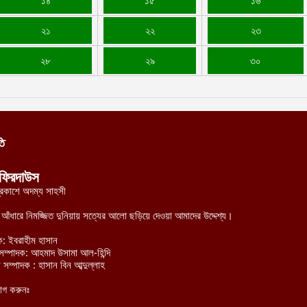
১৪
১৫
১৬
প
২১
২২
২৩
আ
২৮
২৯
৩০
ক
ই
আ
স
গ
তি
আ
ফিরদাউস
আ
্রকাশে অদম্য সাহসী
আ
আ
র আঁধারে নিমজ্জিত দুনিয়ায় সত্যের আলো ছড়িয়ে দেওয়া আমাদের উদ্দেশ্য।
ক: ইবরাহীম হাসান
ভ
হী সম্পাদক: আহমাদ উসামা আল-হিন্দি
ক
 সম্পাদক : হাসান বিন আব্দুল্লাহ
ক
আ
োগ করুনঃ