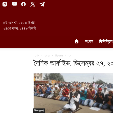
৮ই আগস্ট, ২০২৬ ঈসায়ী
২৪শে সফর, ১৪৪৮ হিজরি
সংবাদ
ফিলিস্তিন
হোম
২০২২
ডিসেম্বর
২৭
দৈনিক আর্কাইভ: ডিসেম্বর ২৭, ২
উপমহাদেশ