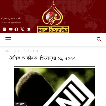
৮ই আগস্ট, ২০২৬ ঈসায়ী
২৪শে সফর, ১৪৪৮ হিজরি
AlFirdaws
হোম
২০২২
ডিসেম্বর
১১
দৈনিক আর্কাইভ: ডিসেম্বর ১১, ২০২২
||
আল-
উপমহাদেশ