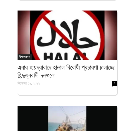
উপমহাদেশ
এবার হায়দ্রাবাদে হালাল বিরোধী প্রচারণা চালাচ্ছে
হিন্দুত্ববাদী দলগুলো
ডিসেম্বর ১১, ২০২২
1