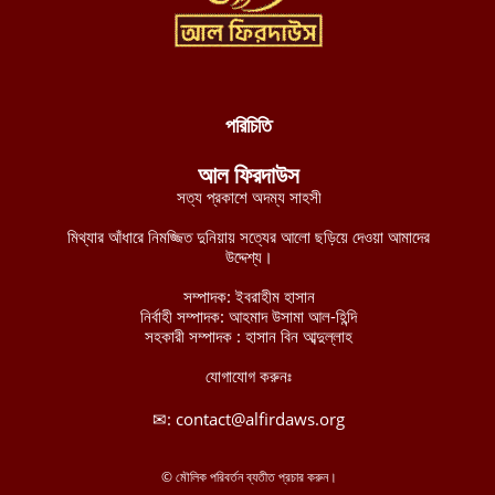
সংবিধান ছেড়ে শরিয়াহ্ প্রতিষ্ঠা করুন
আগস্ট ৮, ২০২৬
পশ্চিমবঙ্গে শব্দ দূষণ নিয়ন্ত্রণের অজুহাতে টার্গেট কেবল মসজিদ, লাউডস্পিকার
অপসারণের নির্দেশ হিন্দুত্ববাদী পুলিশের
আগস্ট ৮, ২০২৬
পরিচিতি
নব্য চাঁদাবাজদের হাতে জিম্মি রাজধানীবাসী, ৩৫ স্পটে পুলিশ সদস্যরাই করছে
আল ফিরদাউস
চাঁদাবাজি
সত্য প্রকাশে অদম্য সাহসী
আগস্ট ৮, ২০২৬
মিথ্যার আঁধারে নিমজ্জিত দুনিয়ায় সত্যের আলো ছড়িয়ে দেওয়া আমাদের
বুরকিনান জান্তা বাহিনীর ১২টি সামরিক অবস্থানের নিয়ন্ত্রণ নিয়েছে
উদ্দেশ্য।
জেএনআইএম
সম্পাদক: ইবরাহীম হাসান
আগস্ট ৭, ২০২৬
নির্বাহী সম্পাদক: আহমাদ উসামা আল-হিন্দি
সহকারী সম্পাদক : হাসান বিন আব্দুল্লাহ
মালিতে জান্তা ও রুশ বাহিনীর ৫টি কনভয়ে প্রতিরোধ বাহিনী জেএনআইএম-
এর সফল অভিযান
যোগাযোগ করুনঃ
আগস্ট ৭, ২০২৬
✉:
contact@alfirdaws.org
ইমারাতে ইসলামিয়া আফগানিস্তানের উত্তরাঞ্চলের পাঁচ প্রদেশের ৩৫০ পুলিশ
সদস্যের সামরিক প্রশিক্ষণ সম্পন্ন
© মৌলিক পরিবর্তন ব্যতীত প্রচার করুন।
আগস্ট ৭, ২০২৬