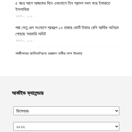
৫ বছর আগে আজকের দিনে একযোগে তিন প্রদেশ দখল করে ইমারাতে
ইসলামিয়া
আগস্ট ৮, ২০২৬
পদ্মা সেতু রেল সংযোগে প্রকল্পে ১৩ হাজার কোটি টাকার বেশি আর্থিক অনিয়ম
পেয়েছে সরকারি অডিট
আগস্ট ৮, ২০২৬
গাজীপুরের কালিয়াকৈরে অজ্ঞাত নারীর লাশ উদ্ধার
আগস্ট ৮, ২০২৬
উত্তর প্রদেশের মথুরায় ঐতিহাসিক শাহী ঈদগাহ মসজিদের স্থলে আবারও
কৃষ্ণ মন্দির নির্মাণের দাবি, মসজিদের জন্য বিকল্প জমির প্রস্তাব
আগস্ট ৮, ২০২৬
আর্কাইভ ক্যালেন্ডার
হেলমান্দে বিপুল পরিমাণ অবৈধ অস্ত্র ও সামরিক সরঞ্জাম জব্দ করেছে ইমারাতে
ইসলামিয়ার নিরাপত্তা বাহিনী
আগস্ট ৮, ২০২৬
নোয়াখালীর কবিরহাটে নিখোঁজের এক দিন পর যুবদলনেতার লাশ উদ্ধার
আগস্ট ৮, ২০২৬