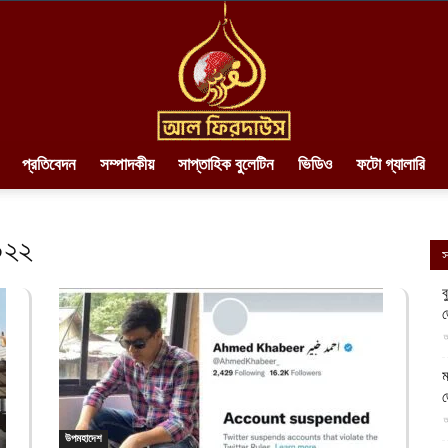
প্রতিবেদন
সম্পাদকীয়
সাপ্তাহিক বুলেটিন
ভিডিও
ফটো গ্যালারি
AlFirdaws
০২২
স
ব
||
আ
ম
আ
উপমহাদেশ