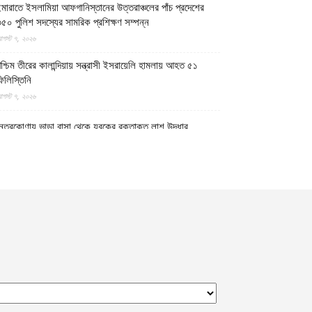
মারাতে ইসলামিয়া আফগানিস্তানের উত্তরাঞ্চলের পাঁচ প্রদেশের
৫০ পুলিশ সদস্যের সামরিক প্রশিক্ষণ সম্পন্ন
গস্ট ৭, ২০২৬
শ্চিম তীরের কালান্দিয়ায় সন্ত্রাসী ইসরায়েলি হামলায় আহত ৫১
িলিস্তিনি
গস্ট ৭, ২০২৬
েত্রকোণায় ভাড়া বাসা থেকে যুবকের রক্তাক্ত লাশ উদ্ধার
গস্ট ৭, ২০২৬
গুড়ায় ছিনতাই দেখে ফেলায় শিশুকে হত্যা, ধানক্ষেতে মিললো
াটিচাপা লাশ
গস্ট ৭, ২০২৬
ুমিল্লায় তনু হত্যা মামলায় দীর্ঘ দশ বছর পর ডিএনএ বিশ্লেষণে
াঁচজনের শুক্রাণুর অস্তিত্ব মিলেছে, মৃত্যুর আগে খুনিদের ফাঁসি
েখতে চান তনুর মা
গস্ট ৭, ২০২৬
গুড়া ও সিলেটে দুই ঘণ্টার ব্যবধানে সড়ক দুর্ঘটনায় শিশুসহ নিহত