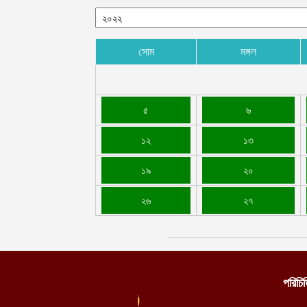
সোম
মঙ্গল
৫
৬
১২
১৩
১৯
২০
২৬
২৭
পরিচি