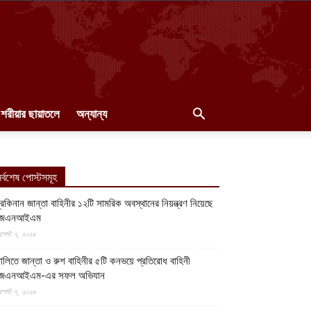
শরীয়ার ছায়াতলে
অন্যান্য
র্বশেষ পোস্টসমূহ
ুরকিনান জান্তা বাহিনীর ১২টি সামরিক অবস্থানের নিয়ন্ত্রণ নিয়েছে
জেএনআইএম
গস্ট ৭, ২০২৬
ালিতে জান্তা ও রুশ বাহিনীর ৫টি কনভয়ে প্রতিরোধ বাহিনী
জেএনআইএম-এর সফল অভিযান
গস্ট ৭, ২০২৬