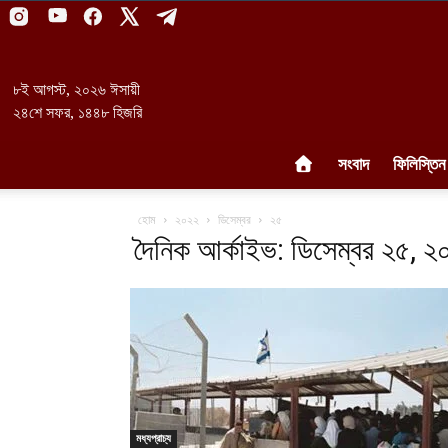
৮ই আগস্ট, ২০২৬ ঈসায়ী
২৪শে সফর, ১৪৪৮ হিজরি
সংবাদ
ফিলিস্তিন
হোম
২০২২
ডিসেম্বর
২৫
দৈনিক আর্কাইভ: ডিসেম্বর ২৫, ২
মধ্যপ্রাচ্য