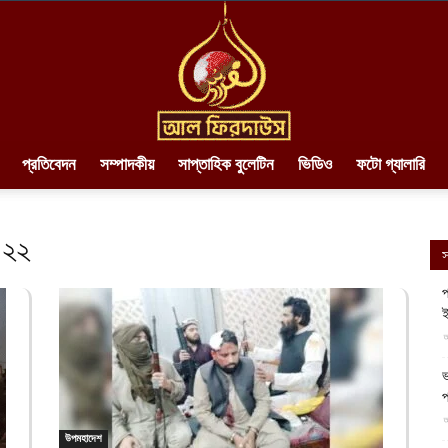
প্রতিবেদন
সম্পাদকীয়
সাপ্তাহিক বুলেটিন
ভিডিও
ফটো গ্যালারি
AlFirdaws
০২২
স
প
ই
||
আ
ভ
প
আ
উপমহাদেশ