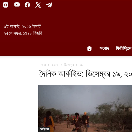
৯ই আগস্ট, ২০২৬ ঈসায়ী
২৫শে সফর, ১৪৪৮ হিজরি
সংবাদ
ফিলিস্তিন
হোম
২০২২
ডিসেম্বর
১৯
দৈনিক আর্কাইভ: ডিসেম্বর ১৯, ২
আফ্রিকা