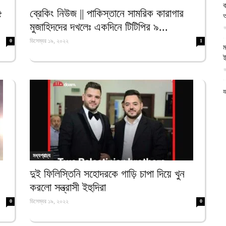
ব
আল-
৫
ব্রেকিং নিউজ || পাকিস্তানে সামরিক কারাগার
অ
মুজাহিদদের দখলেঃ একদিনে টিটিপির ৯...
আ
ডিসেম্বর ১৯, ২০২২
0
1
ম
ই
আ
ফিরদাউস
য
আ
প
য
আ
মধ্যপ্রাচ্য
গ
দুই ফিলিস্তিনি সহোদরকে গাড়ি চাপা দিয়ে খুন
উ
করলো সন্ত্রাসী ইহুদিরা
আ
ডিসেম্বর ১৯, ২০২২
0
0
ন
আ