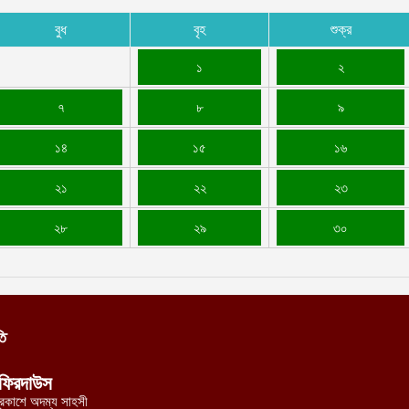
বুধ
বৃহ
শুক্র
শ
প
১
২
আ
৭
৮
৯
১৪
১৫
১৬
২১
২২
২৩
২৮
২৯
৩০
তি
ফিরদাউস
্রকাশে অদম্য সাহসী