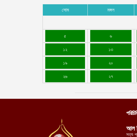
সোম
মঙ্গল
৫
৬
১২
১৩
১৯
২০
২৬
২৭
পরিচি
আল 
সত্য প