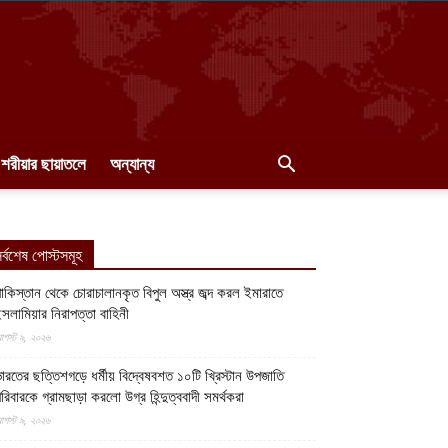
শরীয়ার ছায়াতলে
অন্যান্য
র্বশেষ পোস্টসমূহ
াকিস্তান থেকে চোরাচালানকৃত বিপুল অস্ত্র জব্দ করল ইমারাতে
সলামিয়ার নিরাপত্তা বাহিনী
গস্ট ৯, ২০২৬
ারতের ছত্তিশগড়ে ধর্মীয় বিদ্বেষবশত ১০টি খ্রিস্টান উপজাতি
রিবারকে গ্রামছাড়া করলো উগ্র হিন্দুত্ববাদী সমর্থকরা
গস্ট ৯, ২০২৬