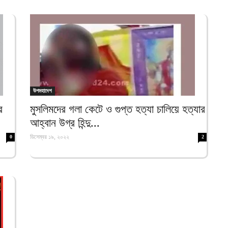
আ
ম
অ
আ
প
প
আ
উপমহাদেশ
র
মুসলিমদের গলা কেটে ও গুপ্ত হত্যা চালিয়ে হত্যার
ব
২
আহ্বান উগ্র হিন্দু...
আ
ডিসেম্বর ১৯, ২০২২
0
2
৫
ই
আ
প
অ
আ