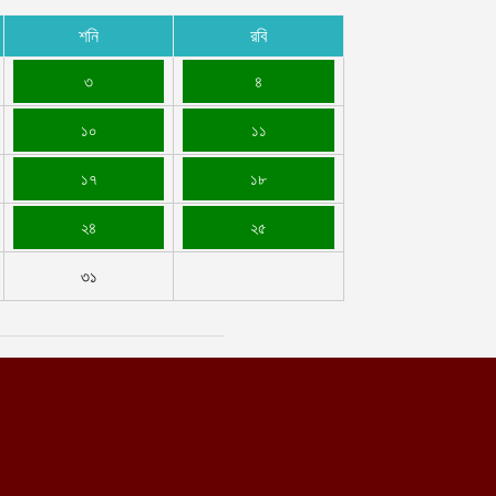
শনি
রবি
েরপুরে ছাত্রদলের দুই নেতাকে ইয়াবাসহ আটক, গণধোলাইয়ের পর
ুলিশে দিলো স্থানীয়রা
৩
৪
গস্ট ৮, ২০২৬
১০
১১
১৭
১৮
২৪
২৫
৩১