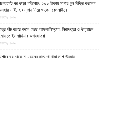
াগেরহাটে ঘর ভাড়া পরিশোধে ৫০০ টাকায় মাথার চুল বিক্রি করলেন
সহায় নারী, ২ সন্তান নিয়ে থাকেন রেললাইনে
গস্ট ৯, ২০২৬
াত্র পাঁচ বছরে বদলে গেছে আফগানিস্তান, নিরাপত্তা ও উন্নয়নে
মারাতে ইসলামিয়ার অগ্রযাত্রা
গস্ট ৯, ২০২৬
শোরে ঘর থেকে মা-ছেলের হাত-পা বাঁধা লাশ উদ্ধার
গস্ট ৯, ২০২৬
ঞ্চগড় সীমান্ত থেকে বিএসএফ কর্তৃক বাংলাদেশি বৃদ্ধকে ধরে নিয়ে
াবার পর ভারতীয় যুবককে ধরে আনল স্থানীয়রা
গস্ট ৯, ২০২৬
াজায় বর্বর ইসরায়েলি হামলায় ধ্বংসপ্রাপ্ত ভবন থেকে ১৯ লাশ
দ্ধার, বেশিরভাগ নারী-শিশু
গস্ট ৯, ২০২৬
াফ নদী থেকে ৩ বাংলাদেশি জেলেকে ধরে নিয়ে গেছে সন্ত্রাসী
রাকান আর্মি