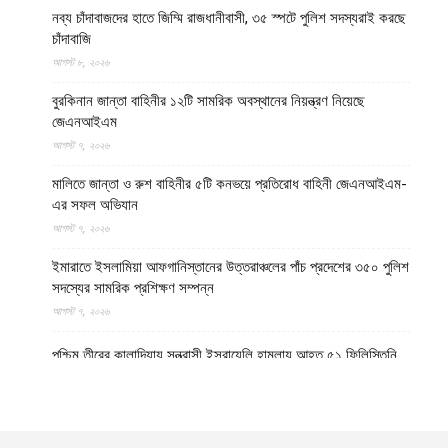
নব্য চাঁদাবাজদের হাতে জিম্মি রাজধানীবাসী, ৩৫ স্পটে পুলিশ সদস্যরাই করছে
চাঁদাবাজি
আগস্ট ৮, ২০২৬
বুরকিনান জান্তা বাহিনীর ১২টি সামরিক অবস্থানের নিয়ন্ত্রণ নিয়েছে
জেএনআইএম
আগস্ট ৭, ২০২৬
মালিতে জান্তা ও রুশ বাহিনীর ৫টি কনভয়ে প্রতিরোধ বাহিনী জেএনআইএম-
এর সফল অভিযান
আগস্ট ৭, ২০২৬
ইমারাতে ইসলামিয়া আফগানিস্তানের উত্তরাঞ্চলের পাঁচ প্রদেশের ৩৫০ পুলিশ
সদস্যের সামরিক প্রশিক্ষণ সম্পন্ন
আগস্ট ৭, ২০২৬
পশ্চিম তীরের কালান্দিয়ায় সন্ত্রাসী ইসরায়েলি হামলায় আহত ৫১ ফিলিস্তিনি
আগস্ট ৭, ২০২৬
নেত্রকোণায় ভাড়া বাসা থেকে যুবকের রক্তাক্ত লাশ উদ্ধার
আগস্ট ৭, ২০২৬