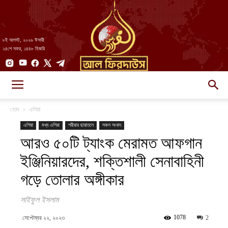
৮ই আগস্ট, ২০২৬ ঈসায়ী
২৪শে সফর, ১৪৪৮ হিজরি
AlFirdaws
হোম
এশিয়া
এশিয়া
মধ্য এশিয়া
শরীয়ার ছায়াতলে
সকল সংবাদ
আরও ৫০টি ট্যাংক মেরামত আফগান
||
ইঞ্জিনিয়ারদের, শক্তিশালী সেনাবাহিনী
গড়ে তোলার অঙ্গীকার
আল-
সাইফুল ইসলাম
1078
সেপ্টেম্বর ২২, ২০২৩
2