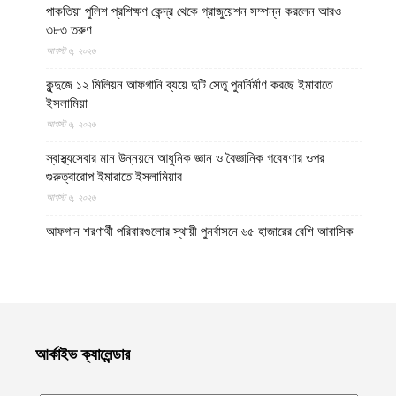
পাকতিয়া পুলিশ প্রশিক্ষণ কেন্দ্র থেকে গ্রাজুয়েশন সম্পন্ন করলেন আরও
৩৮৩ তরুণ
আগস্ট ৬, ২০২৬
কুন্দুজে ১২ মিলিয়ন আফগানি ব্যয়ে দুটি সেতু পুনর্নির্মাণ করছে ইমারাতে
ইসলামিয়া
আগস্ট ৬, ২০২৬
স্বাস্থ্যসেবার মান উন্নয়নে আধুনিক জ্ঞান ও বৈজ্ঞানিক গবেষণার ওপর
গুরুত্বারোপ ইমারাতে ইসলামিয়ার
আগস্ট ৬, ২০২৬
আফগান শরণার্থী পরিবারগুলোর স্থায়ী পুনর্বাসনে ৬৫ হাজারের বেশি আবাসিক
প্লট বরাদ্দ ইমারাতে ইসলামিয়ার
আগস্ট ৬, ২০২৬
ভিডিও || আফগানিস্তানের কুনার প্রদেশে গত বছরের ভূমিকম্পে ক্ষতিগ্রস্ত
পরিবারগুলোর জন্য ৩৬টি বাড়ি ও একটি মসজিদ নির্মাণ করেছে ইমারাতে
ইসলামিয়া
আর্কাইভ ক্যালেন্ডার
আগস্ট ৬, ২০২৬