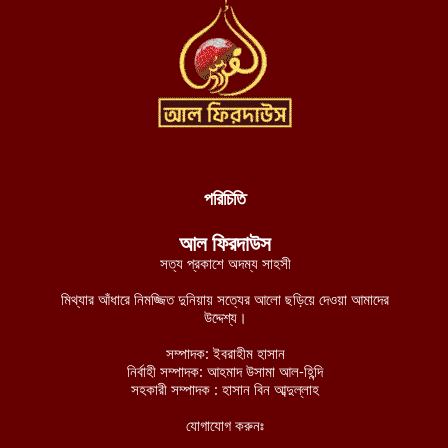
আগস্ট ৬, ২০২৬
দক্ষিণ লেবাননে আইইডি বিস্ফোরণে দুই দখলদার ইসরায়েলি সেনা নিহত,
আহত ৭
আগস্ট ৬, ২০২৬
ডান হাতে ভাত খেতে খেতে বাম হাতে নিচ্ছে ঘুষ! ঠাকুরগাঁও জেলা রেজিস্ট্রার
অফিসের কর্মকর্তার ভিডিও ভাইরাল
আগস্ট ৫, ২০২৬
পরিচিতি
নাটোরে ব্যাংক থেকে টাকা তুলে ফেরার পথে নারীর লাখ টাকা ছিনতাই
আল ফিরদাউস
আগস্ট ৫, ২০২৬
সত্য প্রকাশে অদম্য সাহসী
লালমনিরহাটে তিস্তা নদীর পানি বিপৎসীমার ওপরে, ভয়াবহ বন্যার শঙ্কা
মিথ্যার আঁধারে নিমজ্জিত দুনিয়ায় সত্যের আলো ছড়িয়ে দেওয়া আমাদের
আগস্ট ৫, ২০২৬
উদ্দেশ্য।
চীন-পাকিস্তানের নিরাপত্তা বিষয়ক ভিত্তিহীন অভিযোগ প্রত্যাখ্যান করেছে
সম্পাদক: ইবরাহীম হাসান
নির্বাহী সম্পাদক: আহমাদ উসামা আল-হিন্দি
ইমারাতে ইসলামিয়া
সহকারী সম্পাদক : হাসান বিন আব্দুল্লাহ
আগস্ট ৫, ২০২৬
যোগাযোগ করুনঃ
আশ-শাবাবের নিয়ন্ত্রণে কেন্দ্রীয় হিরান রাজ্যের ৩ শহর: নিহত মোগাদিশু