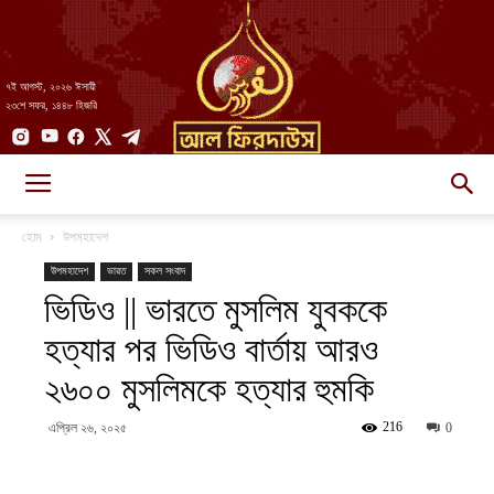
৭ই আগস্ট, ২০২৬ ঈসায়ী
২৩শে সফর, ১৪৪৮ হিজরি
AlFirdaws
হোম
উপমহাদেশ
উপমহাদেশ
ভারত
সকল সংবাদ
ভিডিও || ভারতে মুসলিম যুবককে
||
হত্যার পর ভিডিও বার্তায় আরও
২৬০০ মুসলিমকে হত্যার হুমকি
আল-
216
এপ্রিল ২৬, ২০২৫
0