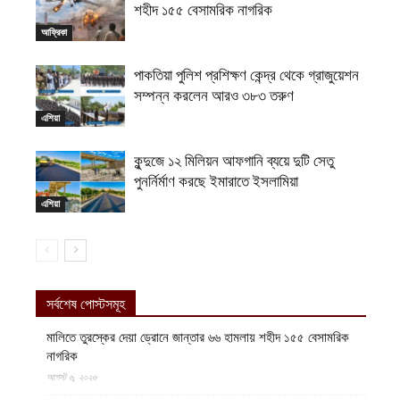
শহীদ ১৫৫ বেসামরিক নাগরিক
আফ্রিকা
পাকতিয়া পুলিশ প্রশিক্ষণ কেন্দ্র থেকে গ্রাজুয়েশন
সম্পন্ন করলেন আরও ৩৮৩ তরুণ
এশিয়া
কুন্দুজে ১২ মিলিয়ন আফগানি ব্যয়ে দুটি সেতু
পুনর্নির্মাণ করছে ইমারাতে ইসলামিয়া
এশিয়া
সর্বশেষ পোস্টসমূহ
মালিতে তুরস্কের দেয়া ড্রোনে জান্তার ৬৬ হামলায় শহীদ ১৫৫ বেসামরিক
নাগরিক
আগস্ট ৬, ২০২৬