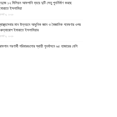
ুন্দুজে ১২ মিলিয়ন আফগানি ব্যয়ে দুটি সেতু পুনর্নির্মাণ করছে
মারাতে ইসলামিয়া
গস্ট ৬, ২০২৬
্বাস্থ্যসেবার মান উন্নয়নে আধুনিক জ্ঞান ও বৈজ্ঞানিক গবেষণার ওপর
ুরুত্বারোপ ইমারাতে ইসলামিয়ার
গস্ট ৬, ২০২৬
ফগান শরণার্থী পরিবারগুলোর স্থায়ী পুনর্বাসনে ৬৫ হাজারের বেশি
বাসিক প্লট বরাদ্দ ইমারাতে ইসলামিয়ার
গস্ট ৬, ২০২৬
িডিও || আফগানিস্তানের কুনার প্রদেশে গত বছরের ভূমিকম্পে
্ষতিগ্রস্ত পরিবারগুলোর জন্য ৩৬টি বাড়ি ও একটি মসজিদ নির্মাণ
রেছে ইমারাতে ইসলামিয়া
গস্ট ৬, ২০২৬
ারত, পাকিস্তান ও বাংলাদেশের মাদ্রাসাগুলোতে সন্ত্রাসবাদ তৈরি
চ্ছে বলে উস্কানিমূলক মন্তব্য করেছে উত্তর প্রদেশের হিন্দুত্ববাদী
পমুখ্যমন্ত্রী
গস্ট ৬, ২০২৬