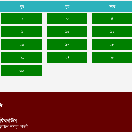
বুধ
বৃহ
শুক্র
২
৩
৪
৯
১০
১১
১৬
১৭
১৮
২৩
২৪
২৫
৩০
তি
ফিরদাউস
্রকাশে অদম্য সাহসী