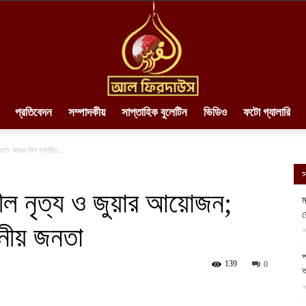
প্রতিবেদন
সম্পাদকীয়
সাপ্তাহিক বুলেটিন
ভিডিও
ফটো গ্যালারি
AlFirdaws
েলে আগুন দিল স্থানীয়...
স
লীল নৃত্য ও জুয়ার আয়োজন;
ম
ব
ানীয় জনতা
||
আ
প
139
0
আ