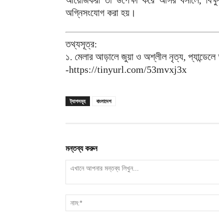
আয়োজকরা তা উপেক্ষা করে আসর বসালে, বিক্ষুব
অগ্নিসংযোগ করা হয়।
তথ্যসূত্র:
১. মেলার আড়ালে জুয়া ও অশ্লীল নৃত্য, প্যান্ডেল
-https://tinyurl.com/53mvxj3x
ট্যাগসমূহ
বাংলাদেশ
মন্তব্য করুন