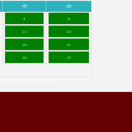
শনি
রবি
৫
৬
১২
১৩
১৯
২০
২৬
২৭