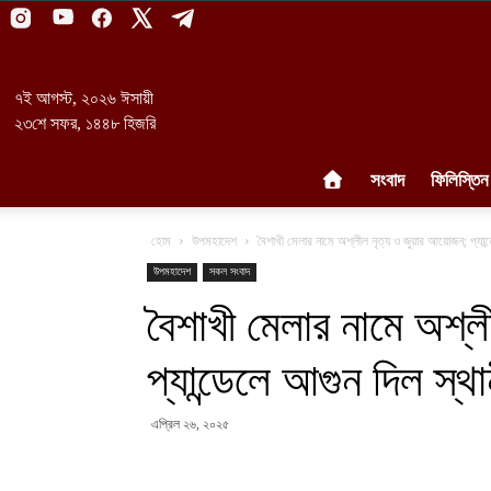
৭ই আগস্ট, ২০২৬ ঈসায়ী
২৩শে সফর, ১৪৪৮ হিজরি
সংবাদ
ফিলিস্তিন
হোম
উপমহাদেশ
বৈশাখী মেলার নামে অশ্লীল নৃত্য ও জুয়ার আয়োজন; প্যান্ড
উপমহাদেশ
সকল সংবাদ
বৈশাখী মেলার নামে অশ্
প্যান্ডেলে আগুন দিল স্থ
এপ্রিল ২৬, ২০২৫