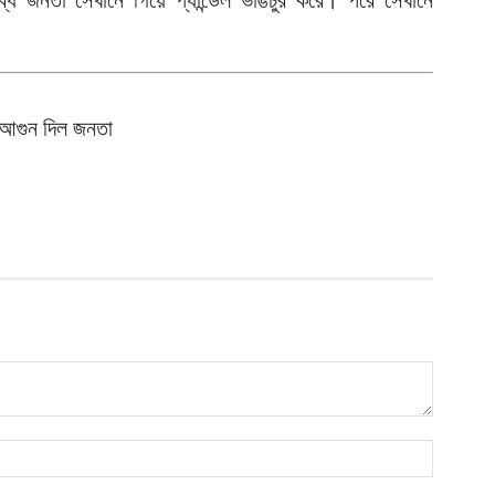
্ধ জনতা সেখানে গিয়ে প্যান্ডেল ভাঙচুর করে। পরে সেখানে
আ
ড
র
ে আগুন দিল জনতা
আ
ন
আ
ল
শ
আ
চ
ক
আ
আ
ম
আ