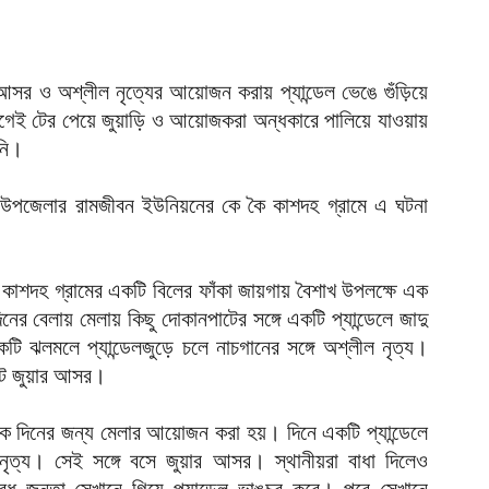
ক
ক
আ
র আসর ও অশ্লীল নৃত্যের আয়োজন করায় প্যান্ডেল ভেঙে গুঁড়িয়ে
হ
 আগেই টের পেয়ে জুয়াড়ি ও আয়োজকরা অন্ধকারে পালিয়ে যাওয়ায়
শ
নি।
আ
ঞ্জ উপজেলার রামজীবন ইউনিয়নের কে কৈ কাশদহ গ্রামে এ ঘটনা
ভ
ম
আ
 কাশদহ গ্রামের একটি বিলের ফাঁকা জায়গায় বৈশাখ উপলক্ষে এক
প
র বেলায় মেলায় কিছু দোকানপাটের সঙ্গে একটি প্যান্ডেলে জাদু
য
আ
কটি ঝলমলে প্যান্ডেলজুড়ে চলে নাচগানের সঙ্গে অশ্লীল নৃত্য।
মাট জুয়ার আসর।
দ
প
ক দিনের জন্য মেলার আয়োজন করা হয়। দিনে একটি প্যান্ডেলে
আ
ত্য। সেই সঙ্গে বসে জুয়ার আসর। স্থানীয়রা বাধা দিলেও
দ