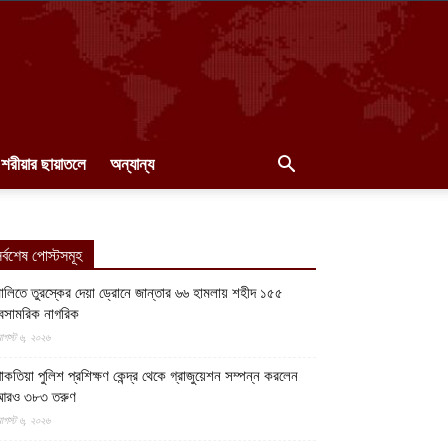
শরীয়ার ছায়াতলে
অন্যান্য
র্বশেষ পোস্টসমূহ
ালিতে তুরস্কের দেয়া ড্রোনে জান্তার ৬৬ হামলায় শহীদ ১৫৫
েসামরিক নাগরিক
গস্ট ৬, ২০২৬
াকতিয়া পুলিশ প্রশিক্ষণ কেন্দ্র থেকে গ্রাজুয়েশন সম্পন্ন করলেন
আরও ৩৮৩ তরুণ
গস্ট ৬, ২০২৬