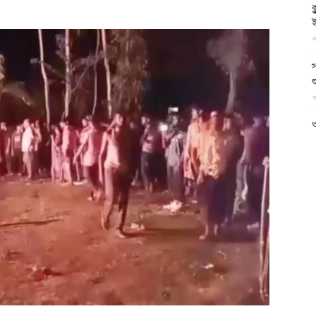
ক
আল-
ই
আ
স
গ
আ
ফিরদাউস
আ
আ
আ
ভ
ক
ক
আ
ভ
হ
উ
আ