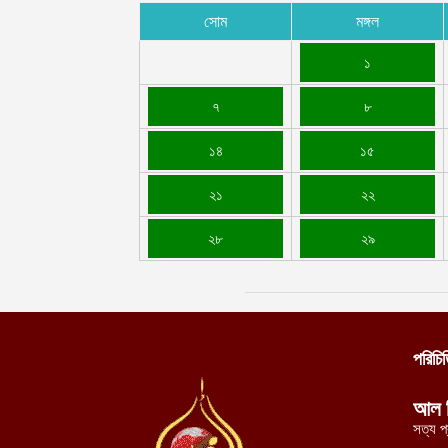
সোম
মঙ্গল
১
৭
৮
১৪
১৫
২১
২২
২৮
২৯
পরিচি
আল 
সত্য প