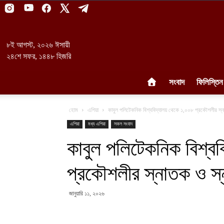
৮ই আগস্ট, ২০২৬ ঈসায়ী
২৪শে সফর, ১৪৪৮ হিজরি
সংবাদ
ফিলিস্তিন
হোম
এশিয়া
কাবুল পলিটেকনিক বিশ্ববিদ্যালয় থেকে ১,০০৮ প্রকৌশলীর স্ন
এশিয়া
মধ্য এশিয়া
সকল সংবাদ
কাবুল পলিটেকনিক বিশ্ব
প্রকৌশলীর স্নাতক ও স্
জানুয়ারি ১১, ২০২৬