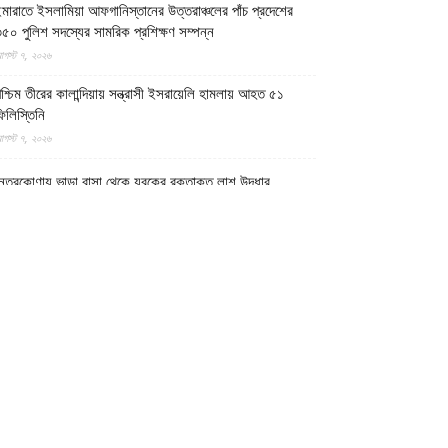
মারাতে ইসলামিয়া আফগানিস্তানের উত্তরাঞ্চলের পাঁচ প্রদেশের
৫০ পুলিশ সদস্যের সামরিক প্রশিক্ষণ সম্পন্ন
গস্ট ৭, ২০২৬
শ্চিম তীরের কালান্দিয়ায় সন্ত্রাসী ইসরায়েলি হামলায় আহত ৫১
িলিস্তিনি
গস্ট ৭, ২০২৬
েত্রকোণায় ভাড়া বাসা থেকে যুবকের রক্তাক্ত লাশ উদ্ধার
গস্ট ৭, ২০২৬
গুড়ায় ছিনতাই দেখে ফেলায় শিশুকে হত্যা, ধানক্ষেতে মিললো
াটিচাপা লাশ
গস্ট ৭, ২০২৬
ুমিল্লায় তনু হত্যা মামলায় দীর্ঘ দশ বছর পর ডিএনএ বিশ্লেষণে
াঁচজনের শুক্রাণুর অস্তিত্ব মিলেছে, মৃত্যুর আগে খুনিদের ফাঁসি
েখতে চান তনুর মা
গস্ট ৭, ২০২৬
গুড়া ও সিলেটে দুই ঘণ্টার ব্যবধানে সড়ক দুর্ঘটনায় শিশুসহ নিহত