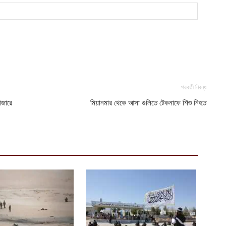
ক
ক
আ
হ
শ
আ
পরবর্তী নিবন্ধ
াজারে
মিয়ানমার থেকে আসা গুলিতে টেকনাফে শিশু নিহত