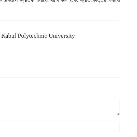
র সমাবর্তনে স্নাতক পর্যায়ে ৭৫৭ জন এবং স্নাতকোত্তর পর্যায়ে
ক
ই
আ
স
 Kabul Polytechnic University
গ
আ
আ
আ
আ
ভ
ক
ক
আ
ভ
হ
উ
আ