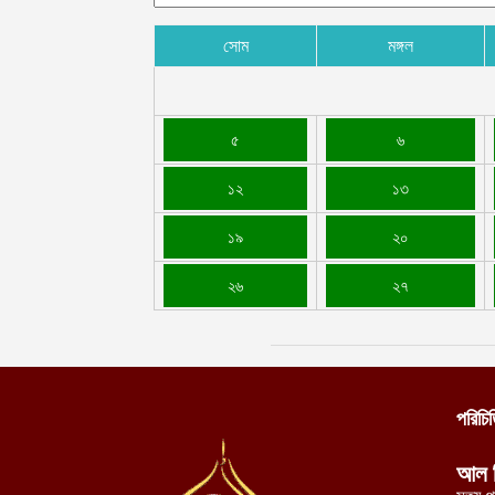
সোম
মঙ্গল
৫
৬
১২
১৩
১৯
২০
২৬
২৭
পরিচি
আল 
সত্য প