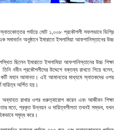
আ
আ
ই
 স্নাতকোত্তর পর্যায়ে মোট ১,০০৮ প্রকৌশলী সফলভাবে ডিগ্রি
আ
 সমাবর্তন অনুষ্ঠানে ইমারাতে ইসলামিয়া আফগানিস্তানের উচ্চ
য
আ
উপস্থিত ছিলেন ইমারাতে ইসলামিয়া আফগানিস্তানের উচ্চ শিক্ষা
আ
াহ। তিনি নবীন প্রকৌশলীদের উদ্দেশে বক্তব্য রাখতে গিয়ে বলেন,
আ
একটি মহান আমানত। এই আমানতের মাধ্যমে স্নাতকদের ওপর
র্ণ দায়িত্ব অর্পিত হয়।
ম
ব
্চা অব্যাহত রাখার ওপর গুরুত্বারোপ করেন এবং আজীবন শিক্ষা
আ
তার মতে, প্রকৃত উন্নয়ন ও দায়িত্বশীলতা তখনই সম্ভব, যখন
প
াহিকভাবে সমৃদ্ধ করে।
আ