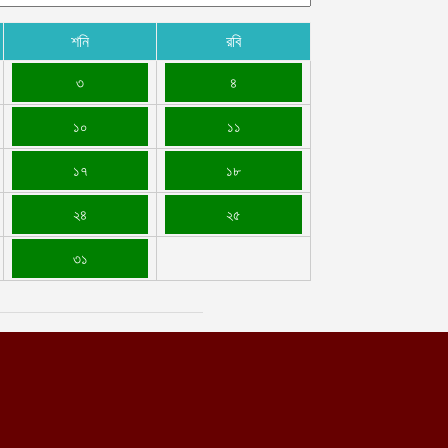
শনি
রবি
৩
৪
১০
১১
১৭
১৮
২৪
২৫
৩১