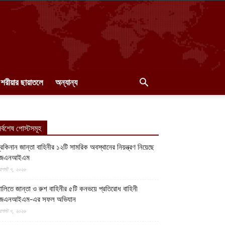
শরীয়ার ছায়াতলে
অন্যান্য
র্বশেষ পোস্টসমূহ
ুরকিনান জান্তা বাহিনীর ১২টি সামরিক অবস্থানের নিয়ন্ত্রণ নিয়েছে
জেএনআইএম
গস্ট ৭, ২০২৬
ালিতে জান্তা ও রুশ বাহিনীর ৫টি কনভয়ে প্রতিরোধ বাহিনী
জেএনআইএম-এর সফল অভিযান
গস্ট ৭, ২০২৬