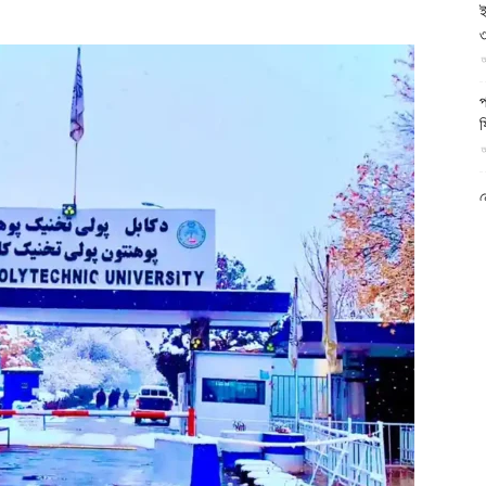
ই
আল-
৩
আ
প
ফ
আ
ফিরদাউস
ন
আ
ব
ম
আ
ক
প
দ
আ
ব