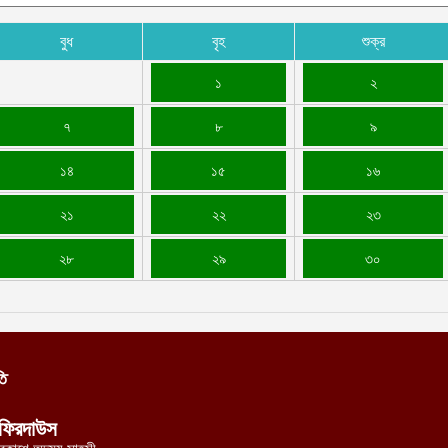
বুধ
বৃহ
শুক্র
১
২
৭
৮
৯
১৪
১৫
১৬
২১
২২
২৩
২৮
২৯
৩০
তি
ফিরদাউস
্রকাশে অদম্য সাহসী