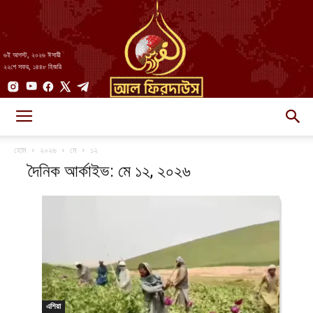
৬ই আগস্ট, ২০২৬ ঈসায়ী
২২শে সফর, ১৪৪৮ হিজরি
AlFirdaws
হোম
২০২৬
মে
১২
দৈনিক আর্কাইভ: মে ১২, ২০২৬
||
আল-
এশিয়া