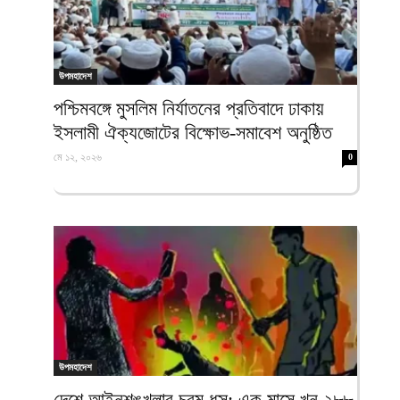
উপমহাদেশ
পশ্চিমবঙ্গে মুসলিম নির্যাতনের প্রতিবাদে ঢাকায়
ইসলামী ঐক্যজোটের বিক্ষোভ-সমাবেশ অনুষ্ঠিত
মে ১২, ২০২৬
0
উপমহাদেশ
দেশে আইনশৃঙ্খলার চরম ধস: এক মাসে খুন ২৮৮