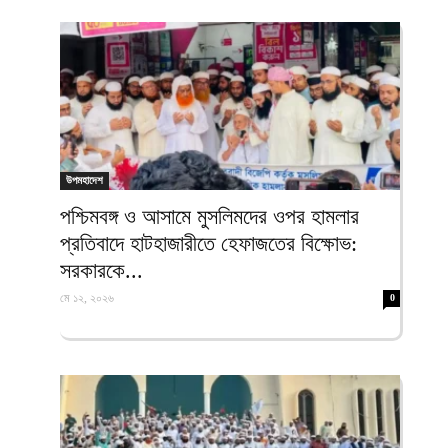
উপমহাদেশ
পশ্চিমবঙ্গ ও আসামে মুসলিমদের ওপর হামলার
প্রতিবাদে হাটহাজারীতে হেফাজতের বিক্ষোভ:
সরকারকে...
মে ১২, ২০২৬
0