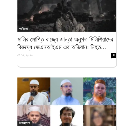
আফ্রিকা
মালির মোপ্তি রাজ্যে জান্তা অনুগত মিলিশিয়াদের
বিরুদ্ধে জেএনআইএম এর অভিযান: নিহত...
মে ১২, ২০২৬
0
উপমহাদেশ