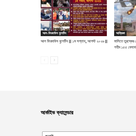
আল-ফিরদাউস বুলেটিন
আফ্রিকা
আল ফিরদাউস বুলেটিন || ১ম সপ্তাহ, আগস্ট ২০২৬ ||
মালিতে তুরস্কের 
শহীদ ১৫৫ বেসাম
আর্কাইভ ক্যালেন্ডার