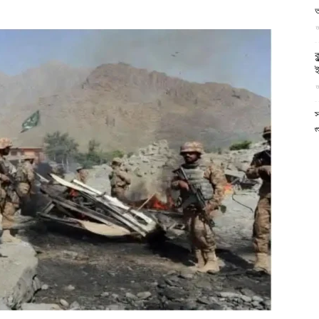
আল-
আ
ক
ই
আ
ফিরদাউস
স
গ
আ
আ
আ
আ
ভ
ক
ক
আ
ভ