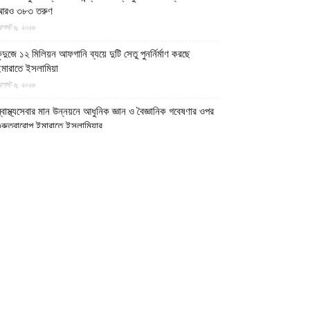
আরও ৩৮৩ তরুণ
গস্ট ৬, ২০২৬
ুন্দুজে ১২ মিলিয়ন আফগানি ব্যয়ে দুটি সেতু পুনর্নির্মাণ করছে
মারাতে ইসলামিয়া
গস্ট ৬, ২০২৬
্বাস্থ্যসেবার মান উন্নয়নে আধুনিক জ্ঞান ও বৈজ্ঞানিক গবেষণার ওপর
ুরুত্বারোপ ইমারাতে ইসলামিয়ার
গস্ট ৬, ২০২৬
ফগান শরণার্থী পরিবারগুলোর স্থায়ী পুনর্বাসনে ৬৫ হাজারের বেশি
বাসিক প্লট বরাদ্দ ইমারাতে ইসলামিয়ার
গস্ট ৬, ২০২৬
িডিও || আফগানিস্তানের কুনার প্রদেশে গত বছরের ভূমিকম্পে
্ষতিগ্রস্ত পরিবারগুলোর জন্য ৩৬টি বাড়ি ও একটি মসজিদ নির্মাণ
রেছে ইমারাতে ইসলামিয়া
গস্ট ৬, ২০২৬
ারত, পাকিস্তান ও বাংলাদেশের মাদ্রাসাগুলোতে সন্ত্রাসবাদ তৈরি