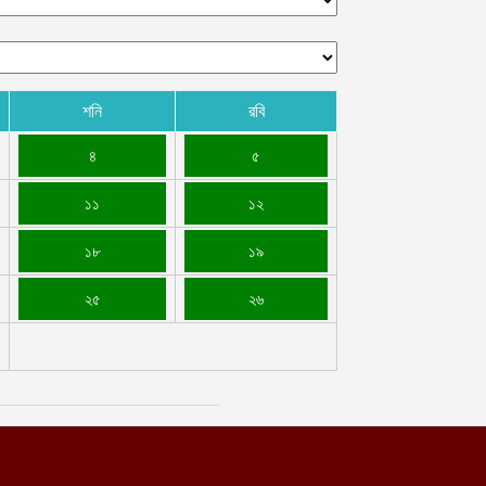
শনি
রবি
৪
৫
১১
১২
১৮
১৯
২৫
২৬