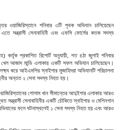
হ
উ
আ
উত্তর ওয়াজিরিস্তানে শনিবার ৩টি পৃথক অভিযান চালিয়েছেন
ক
ক
 এতে সন্ত্রাসী সেনাবাহিনী এবং এফসি ফোর্সের কতক সদস্য
আ
হ
হ) কর্তৃক প্রকাশিত রিপোর্ট অনুযায়ী, গত ৪ঠা জুলাই শনিবার
শ
্দ খেল আজাদ মান্ডি এলাকায় একটি সফল অভিযান চালিয়েছেন।
আ
লক্ষ্য করে আইএমপির স্নাইপার মুজাহিদরা অভিযানটি পরিচালনা
ভ
হিনীর অন্তত ২ সেনা সদস্য নিহত হয়।
ম
আ
য়াজিরিস্তানের গোলাম খান সীমান্তের আদুইগার এলাকায় আরও
প
 সন্ত্রাসী সেনাবাহিনীর একটি চৌকিতে স্নাইপার ও মেশিনগান
য
 অভিযানের ফলে ঘটনাস্থলেই ১ সেনা সদস্য নিহত হয় এবং আরও
আ
দ
প