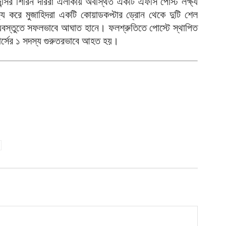
্সির শিরিন দাররা এলাকায় অবস্থিত একটি এফসি পোস্ট লক্ষ্য
আ
ষ্য করে মুজাহিদরা একটি কোয়াডকপ্টার ড্রোন থেকে দুটি শেল
্যবস্তুতে সফলভাবে আঘাত হানে। ফলশ্রুতিতে পোস্টে স্থাপিত
দ
 ফোর্সের ১ সদস্য গুরুতরভাবে আহত হয়।
আ
ড
র
আ
ন
আ
ল
শ
আ
চ
ক
আ