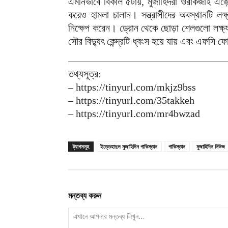
এমনিভাবে বিকাল ৫টায়, মুজাহিদরা ওরাকজাই এজেন
করেও হামলা চালান। সন্ত্রাসীদের অবস্থানটি লক্
নিক্ষেপ করেন। ড্রোন থেকে ছোড়া শেলগুলো লক্ষ
সৌর বিদ্যুৎ কেন্দ্রটি ধ্বংস হয়ে যায় এবং এফসি
তথ্যসূত্র:
– https://tinyurl.com/mkjz9bss
– https://tinyurl.com/35takkeh
– https://tinyurl.com/mr4bwzad
ট্যাগসমূহ
ইত্তেহাদুল মুজাহিদিন পাকিস্তান
পাকিস্তান
মুজাহিদিন নিউজ
মন্তব্য করুন