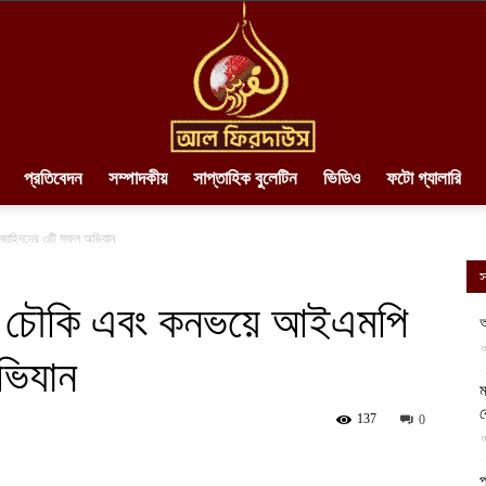
প্রতিবেদন
সম্পাদকীয়
সাপ্তাহিক বুলেটিন
ভিডিও
ফটো গ্যালারি
AlFirdaws
মুজাহিদদের ৩টি সফল অভিযান
স
সেনা চৌকি এবং কনভয়ে আইএমপি
আ
আ
ভিযান
||
ম
ব
137
0
আ
প