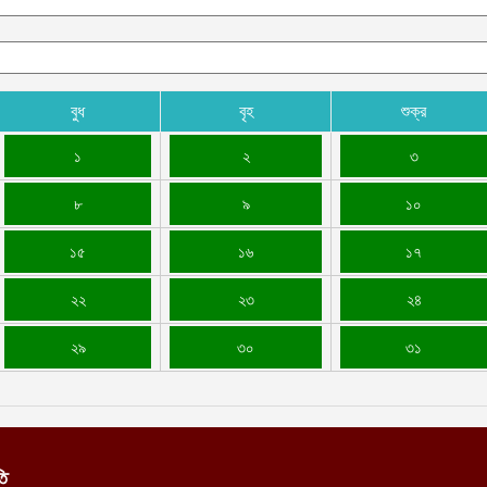
বুধ
বৃহ
শুক্র
১
২
৩
৮
৯
১০
১৫
১৬
১৭
২২
২৩
২৪
২৯
৩০
৩১
তি