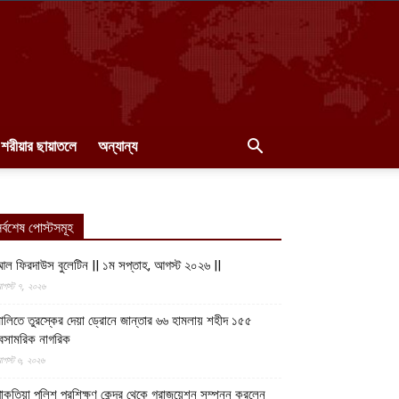
শরীয়ার ছায়াতলে
অন্যান্য
র্বশেষ পোস্টসমূহ
ল ফিরদাউস বুলেটিন || ১ম সপ্তাহ, আগস্ট ২০২৬ ||
গস্ট ৭, ২০২৬
ালিতে তুরস্কের দেয়া ড্রোনে জান্তার ৬৬ হামলায় শহীদ ১৫৫
েসামরিক নাগরিক
গস্ট ৬, ২০২৬
াকতিয়া পুলিশ প্রশিক্ষণ কেন্দ্র থেকে গ্রাজুয়েশন সম্পন্ন করলেন