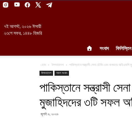
৭ই আগস্ট, ২০২৬ ঈসায়ী
২৩শে সফর, ১৪৪৮ হিজরি
সংবাদ
ফিলিস্তিন
হোম
উপমহাদেশ
পাকিস্তানে সন্ত্রাসী সেনা চৌকি এবং কনভয়ে আইএমপি 
উপমহাদেশ
সকল সংবাদ
পাকিস্তানে সন্ত্রাসী 
মুজাহিদদের ৩টি সফল অ
জুলাই ৬, ২০২৬