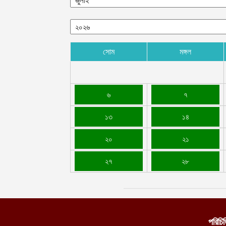
সোম
মঙ্গল
৬
৭
১৩
১৪
২০
২১
২৭
২৮
পরিচি