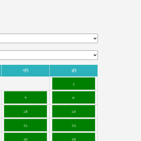
ক্সবাজারের উখিয়ায় রোহিঙ্গা ক্যাম্পে পাহাড় ধসে শিশুর মৃত্যু,
্ষতিগ্রস্ত দুটি আশ্রয়কেন্দ্র
গস্ট ৬, ২০২৬
াসিনাকে দেশে ফেরাতে ২২ বিশ্ববিদ্যালয়ের ৪০৪ প্রগতিশীল
িক্ষকের গোপন তৎপরতা
গস্ট ৬, ২০২৬
শনি
রবি
১
৭
৮
১৪
১৫
২১
২২
২৮
২৯