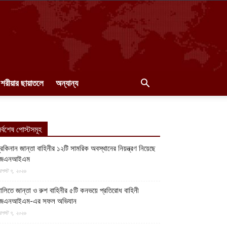
শরীয়ার ছায়াতলে
অন্যান্য
র্বশেষ পোস্টসমূহ
ুরকিনান জান্তা বাহিনীর ১২টি সামরিক অবস্থানের নিয়ন্ত্রণ নিয়েছে
জেএনআইএম
গস্ট ৭, ২০২৬
ালিতে জান্তা ও রুশ বাহিনীর ৫টি কনভয়ে প্রতিরোধ বাহিনী
জেএনআইএম-এর সফল অভিযান
গস্ট ৭, ২০২৬