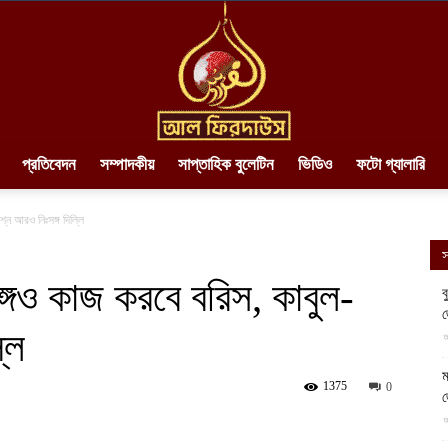
প্রতিবেদন
সম্পাদকীয়
সাপ্তাহিক বুলেটিন
ভিডিও
ফটো গ্যালারি
AlFirdaws
নে আরও নিঃসঙ্গ দিল্লি
স
গেও কাজ করবে বরিস, কাবুল-
ব
লি
||
আ
ম
1375
0
আ