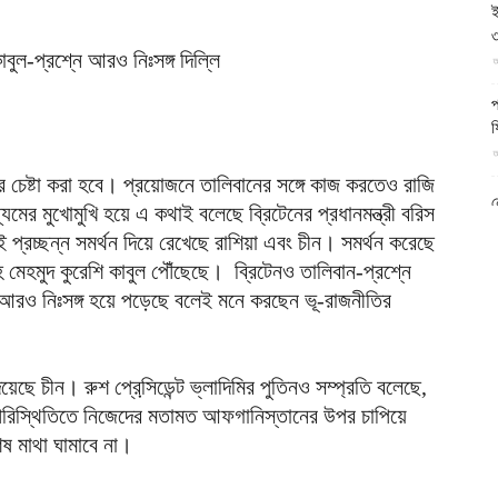
ই
আল-
৩
আ
প
ফ
আ
ফিরদাউস
চেষ্টা করা হবে। প্রয়োজনে তালিবানের সঙ্গে কাজ করতেও রাজি
ন
্যমের মুখোমুখি হয়ে এ কথাই বলেছে ব্রিটেনের প্রধানমন্ত্রী বরিস
আ
্রচ্ছন্ন সমর্থন দিয়ে রেখেছে রাশিয়া এবং চীন। সমর্থন করেছে
াহ মেহমুদ কুরেশি কাবুল পৌঁছেছে। ব্রিটেনও তালিবান-প্রশ্নে
ব
ম
 আরও নিঃসঙ্গ হয়ে পড়েছে বলেই মনে করছেন ভূ-রাজনীতির
আ
ক
য়েছে চীন। রুশ প্রেসি়ডেন্ট ভ্লাদিমির পুতিনও সম্প্রতি বলেছে,
প
দ
 পরিস্থিতিতে নিজেদের মতামত আফগানিস্তানের উপর চাপিয়ে
আ
েষ মাথা ঘামাবে না।
ব