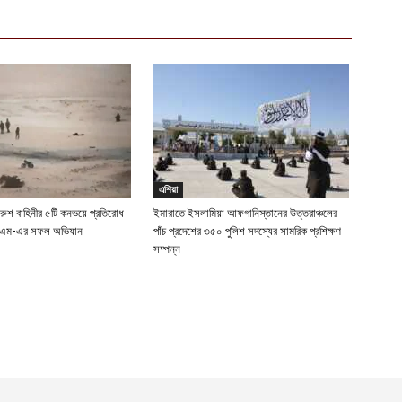
ক
ই
আ
স
গ
আ
আ
আ
এশিয়া
আ
 রুশ বাহিনীর ৫টি কনভয়ে প্রতিরোধ
ইমারাতে ইসলামিয়া আফগানিস্তানের উত্তরাঞ্চলের
ইএম-এর সফল অভিযান
পাঁচ প্রদেশের ৩৫০ পুলিশ সদস্যের সামরিক প্রশিক্ষণ
ভ
সম্পন্ন
ক
ক
আ
ভ
হ
উ
আ