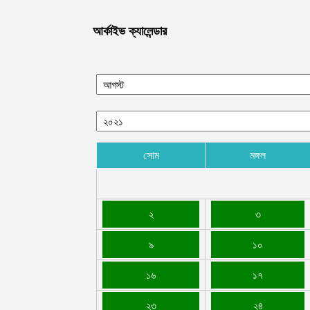
আর্কাইভ ক্যালেন্ডার
সোম
মঙ্গল
২
৩
৯
১০
১৬
১৭
২৩
২৪