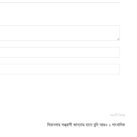
আ
আ
ই
আ
য
আ
আ
আ
ম
ব
আ
পরবর্তী নিবন্ধ
প
মিয়ানমার সন্ত্রাসী জান্তার হাতে বন্দি আরও ২ সাংবাদিক
আ