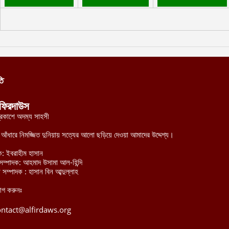
তি
ফিরদাউস
্রকাশে অদম্য সাহসী
র আঁধারে নিমজ্জিত দুনিয়ায় সত্যের আলো ছড়িয়ে দেওয়া আমাদের উদ্দেশ্য।
ক: ইবরাহীম হাসান
হী সম্পাদক: আহমাদ উসামা আল-হিন্দি
 সম্পাদক : হাসান বিন আব্দুল্লাহ
োগ করুনঃ
ontact@alfirdaws.org