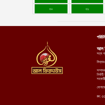
৩০
৩১
পরিচি
আল 
সত্য প
মিথ্যা
সম্পাদ
নির্বা
সহকারী
যোগায
✉:
c