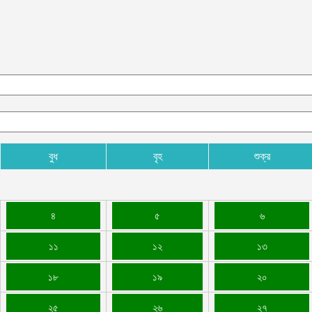
ক
ক
আ
হ
শ
আ
বুধ
বৃহ
শুক্র
৪
৫
৬
১১
১২
১৩
১৮
১৯
২০
২৫
২৬
২৭