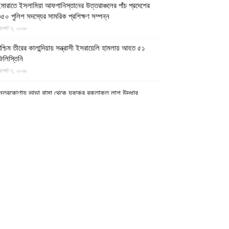
মারাতে ইসলামিয়া আফগানিস্তানের উত্তরাঞ্চলের পাঁচ প্রদেশের
৫০ পুলিশ সদস্যের সামরিক প্রশিক্ষণ সম্পন্ন
গস্ট ৭, ২০২৬
শ্চিম তীরের কালান্দিয়ায় সন্ত্রাসী ইসরায়েলি হামলায় আহত ৫১
িলিস্তিনি
গস্ট ৭, ২০২৬
েত্রকোণায় ভাড়া বাসা থেকে যুবকের রক্তাক্ত লাশ উদ্ধার
গস্ট ৭, ২০২৬
গুড়ায় ছিনতাই দেখে ফেলায় শিশুকে হত্যা, ধানক্ষেতে মিললো
াটিচাপা লাশ
গস্ট ৭, ২০২৬
ুমিল্লায় তনু হত্যা মামলায় দীর্ঘ দশ বছর পর ডিএনএ বিশ্লেষণে
াঁচজনের শুক্রাণুর অস্তিত্ব মিলেছে, মৃত্যুর আগে খুনিদের ফাঁসি
েখতে চান তনুর মা
গস্ট ৭, ২০২৬
গুড়া ও সিলেটে দুই ঘণ্টার ব্যবধানে সড়ক দুর্ঘটনায় শিশুসহ নিহত