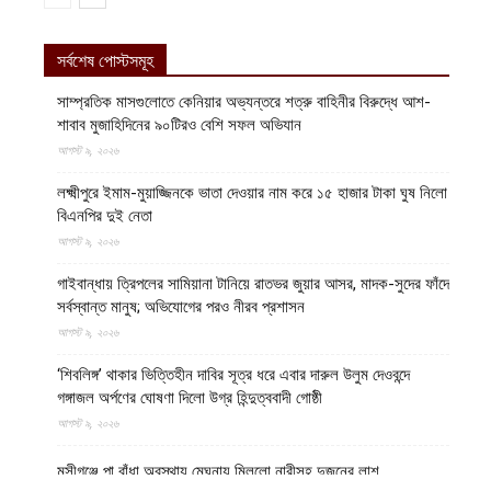
সর্বশেষ পোস্টসমূহ
সাম্প্রতিক মাসগুলোতে কেনিয়ার অভ্যন্তরে শত্রু বাহিনীর বিরুদ্ধে আশ-
শাবাব মুজাহিদিনের ৯০টিরও বেশি সফল অভিযান
আগস্ট ৯, ২০২৬
লক্ষ্মীপুরে ইমাম-মুয়াজ্জিনকে ভাতা দেওয়ার নাম করে ১৫ হাজার টাকা ঘুষ নিলো
বিএনপির দুই নেতা
আগস্ট ৯, ২০২৬
গাইবান্ধায় ত্রিপলের সামিয়ানা টানিয়ে রাতভর জুয়ার আসর, মাদক-সুদের ফাঁদে
সর্বস্বান্ত মানুষ; অভিযোগের পরও নীরব প্রশাসন
আগস্ট ৯, ২০২৬
‘শিবলিঙ্গ’ থাকার ভিত্তিহীন দাবির সূত্র ধরে এবার দারুল উলুম দেওবন্দে
গঙ্গাজল অর্পণের ঘোষণা দিলো উগ্র হিন্দুত্ববাদী গোষ্ঠী
আগস্ট ৯, ২০২৬
মুন্সীগঞ্জে পা বাঁধা অবস্থায় মেঘনায় মিললো নারীসহ দুজনের লাশ