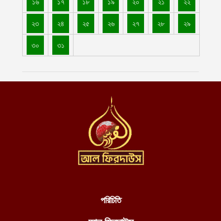
১৬
১৭
১৮
১৯
২০
২১
২২
আগস্ট ৯, ২০২৬
২৩
২৪
২৫
২৬
২৭
২৮
২৯
ভারতের ছত্তিশগড়ে ধর্মীয় বিদ্বেষবশত ১০টি খ্রিস্টান উপজাতি পরিবারকে
গ্রামছাড়া করলো উগ্র হিন্দুত্ববাদী সমর্থকরা
৩০
৩১
আগস্ট ৯, ২০২৬
বাগেরহাটে ঘর ভাড়া পরিশোধে ৫০০ টাকায় মাথার চুল বিক্রি করলেন অসহায়
নারী, ২ সন্তান নিয়ে থাকেন রেললাইনে
আগস্ট ৯, ২০২৬
মাত্র পাঁচ বছরে বদলে গেছে আফগানিস্তান, নিরাপত্তা ও উন্নয়নে ইমারাতে
ইসলামিয়ার অগ্রযাত্রা
আগস্ট ৯, ২০২৬
যশোরে ঘর থেকে মা-ছেলের হাত-পা বাঁধা লাশ উদ্ধার
আগস্ট ৯, ২০২৬
পঞ্চগড় সীমান্ত থেকে বিএসএফ কর্তৃক বাংলাদেশি বৃদ্ধকে ধরে নিয়ে যাবার পর
ভারতীয় যুবককে ধরে আনল স্থানীয়রা
পরিচিতি
আগস্ট ৯, ২০২৬