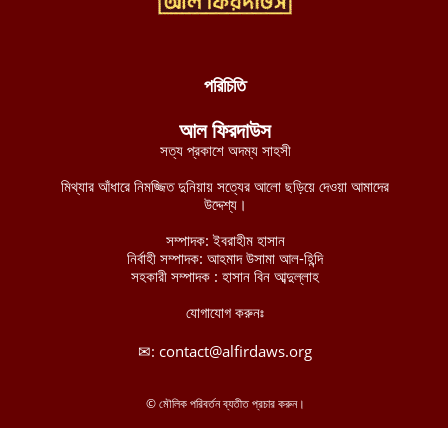
ডান হাতে ভাত খেতে খেতে বাম হাতে নিচ্ছে ঘুষ! ঠাকুরগাঁও জেলা রেজিস্ট্রার
অফিসের কর্মকর্তার ভিডিও ভাইরাল
আগস্ট ৫, ২০২৬
পরিচিতি
নাটোরে ব্যাংক থেকে টাকা তুলে ফেরার পথে নারীর লাখ টাকা ছিনতাই
আল ফিরদাউস
আগস্ট ৫, ২০২৬
সত্য প্রকাশে অদম্য সাহসী
লালমনিরহাটে তিস্তা নদীর পানি বিপৎসীমার ওপরে, ভয়াবহ বন্যার শঙ্কা
মিথ্যার আঁধারে নিমজ্জিত দুনিয়ায় সত্যের আলো ছড়িয়ে দেওয়া আমাদের
আগস্ট ৫, ২০২৬
উদ্দেশ্য।
চীন-পাকিস্তানের নিরাপত্তা বিষয়ক ভিত্তিহীন অভিযোগ প্রত্যাখ্যান করেছে
সম্পাদক: ইবরাহীম হাসান
নির্বাহী সম্পাদক: আহমাদ উসামা আল-হিন্দি
ইমারাতে ইসলামিয়া
সহকারী সম্পাদক : হাসান বিন আব্দুল্লাহ
আগস্ট ৫, ২০২৬
যোগাযোগ করুনঃ
আশ-শাবাবের নিয়ন্ত্রণে কেন্দ্রীয় হিরান রাজ্যের ৩ শহর: নিহত মোগাদিশু
বাহিনীর ১৫৮ শত্রু সৈন্য
✉:
contact@alfirdaws.org
আগস্ট ৫, ২০২৬
অজ্ঞাত ক্ষেপণাস্ত্রসদৃশ বস্তুর হামলায় লোহিত সাগরে ডুবে গেল ভারতীয়
© মৌলিক পরিবর্তন ব্যতীত প্রচার করুন।
জাহাজ
আগস্ট ৫, ২০২৬