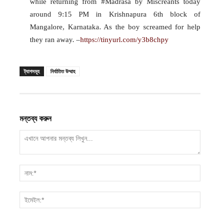
while returning from #Madrasa by Miscreants today
around 9:15 PM in Krishnapura 6th block of
Mangalore, Karnataka. As the boy screamed for help
they ran away. –
https://tinyurl.com/y3b8chpy
ট্যাগসমূহ
নির্যাতিত উম্মাহ
মন্তব্য করুন