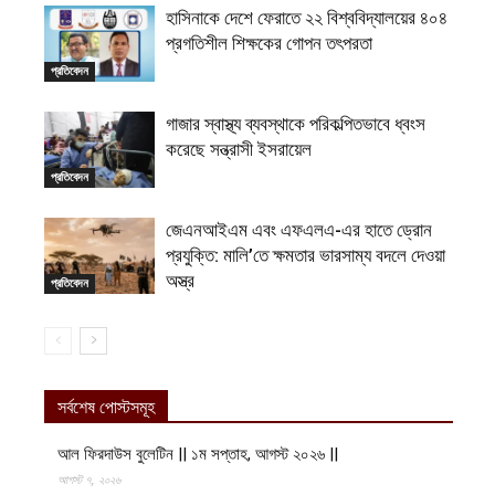
হাসিনাকে দেশে ফেরাতে ২২ বিশ্ববিদ্যালয়ের ৪০৪
প্রগতিশীল শিক্ষকের গোপন তৎপরতা
প্রতিবেদন
গাজার স্বাস্থ্য ব্যবস্থাকে পরিকল্পিতভাবে ধ্বংস
করেছে সন্ত্রাসী ইসরায়েল
প্রতিবেদন
জেএনআইএম এবং এফএলএ-এর হাতে ড্রোন
প্রযুক্তি: মালি’তে ক্ষমতার ভারসাম্য বদলে দেওয়া
অস্ত্র
প্রতিবেদন
সর্বশেষ পোস্টসমূহ
আল ফিরদাউস বুলেটিন || ১ম সপ্তাহ, আগস্ট ২০২৬ ||
আগস্ট ৭, ২০২৬