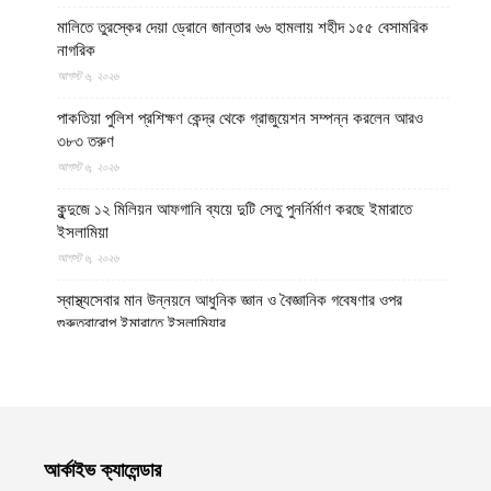
মালিতে তুরস্কের দেয়া ড্রোনে জান্তার ৬৬ হামলায় শহীদ ১৫৫ বেসামরিক
নাগরিক
আগস্ট ৬, ২০২৬
পাকতিয়া পুলিশ প্রশিক্ষণ কেন্দ্র থেকে গ্রাজুয়েশন সম্পন্ন করলেন আরও
৩৮৩ তরুণ
আগস্ট ৬, ২০২৬
কুন্দুজে ১২ মিলিয়ন আফগানি ব্যয়ে দুটি সেতু পুনর্নির্মাণ করছে ইমারাতে
ইসলামিয়া
আগস্ট ৬, ২০২৬
স্বাস্থ্যসেবার মান উন্নয়নে আধুনিক জ্ঞান ও বৈজ্ঞানিক গবেষণার ওপর
গুরুত্বারোপ ইমারাতে ইসলামিয়ার
আগস্ট ৬, ২০২৬
আফগান শরণার্থী পরিবারগুলোর স্থায়ী পুনর্বাসনে ৬৫ হাজারের বেশি আবাসিক
প্লট বরাদ্দ ইমারাতে ইসলামিয়ার
আগস্ট ৬, ২০২৬
আর্কাইভ ক্যালেন্ডার
ভিডিও || আফগানিস্তানের কুনার প্রদেশে গত বছরের ভূমিকম্পে ক্ষতিগ্রস্ত