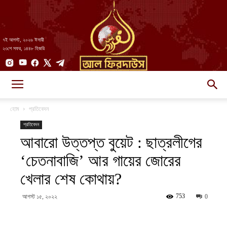
৭ই আগস্ট, ২০২৬ ঈসায়ী
২৩শে সফর, ১৪৪৮ হিজরি
AlFirdaws
হোম
প্রতিবেদন
প্রতিবেদন
আবারো উত্তপ্ত বুয়েট : ছাত্রলীগের
||
‘চেতনাবাজি’ আর গায়ের জোরের
খেলার শেষ কোথায়?
আল-
753
আগস্ট ১৫, ২০২২
0