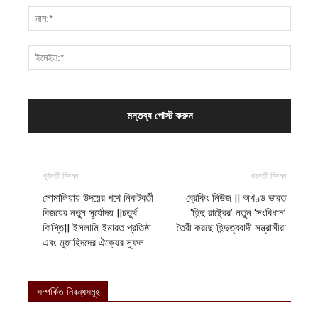
পূর্ববর্তী নিবন্ধ
পরবর্তী নিবন্ধ
সোমালিয়ায় উদয়ের পথে নিকটবর্তী
ব্রেকিং নিউজ || অখণ্ড ভারত
বিজয়ের নতুন সূর্যোদয় ||চতুর্থ
‘হিন্দু রাষ্ট্রের’ নতুন ‘সংবিধান’
কিস্তি|| ইসলামি ইমারত প্রতিষ্ঠা
তৈরী করছে হিন্দুত্ববাদী সন্ত্রাসীরা
এবং মুজাহিদদের ঐক্যের সুফল
সম্পর্কিত নিবন্ধসমূহ