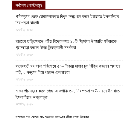
সর্বশেষ পোস্টসমূহ
পাকিস্তান থেকে চোরাচালানকৃত বিপুল অস্ত্র জব্দ করল ইমারাতে ইসলামিয়ার
নিরাপত্তা বাহিনী
আগস্ট ৯, ২০২৬
ভারতের ছত্তিশগড়ে ধর্মীয় বিদ্বেষবশত ১০টি খ্রিস্টান উপজাতি পরিবারকে
গ্রামছাড়া করলো উগ্র হিন্দুত্ববাদী সমর্থকরা
আগস্ট ৯, ২০২৬
বাগেরহাটে ঘর ভাড়া পরিশোধে ৫০০ টাকায় মাথার চুল বিক্রি করলেন অসহায়
নারী, ২ সন্তান নিয়ে থাকেন রেললাইনে
আগস্ট ৯, ২০২৬
মাত্র পাঁচ বছরে বদলে গেছে আফগানিস্তান, নিরাপত্তা ও উন্নয়নে ইমারাতে
ইসলামিয়ার অগ্রযাত্রা
আগস্ট ৯, ২০২৬
যশোরে ঘর থেকে মা-ছেলের হাত-পা বাঁধা লাশ উদ্ধার
আগস্ট ৯, ২০২৬