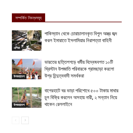
সম্পর্কিত নিবন্ধসমূহ
পাকিস্তান থেকে চোরাচালানকৃত বিপুল অস্ত্র জব্দ
করল ইমারাতে ইসলামিয়ার নিরাপত্তা বাহিনী
এশিয়া
ভারতের ছত্তিশগড়ে ধর্মীয় বিদ্বেষবশত ১০টি
খ্রিস্টান উপজাতি পরিবারকে গ্রামছাড়া করলো
উগ্র হিন্দুত্ববাদী সমর্থকরা
উপমহাদেশ
বাগেরহাটে ঘর ভাড়া পরিশোধে ৫০০ টাকায় মাথার
চুল বিক্রি করলেন অসহায় নারী, ২ সন্তান নিয়ে
থাকেন রেললাইনে
উপমহাদেশ