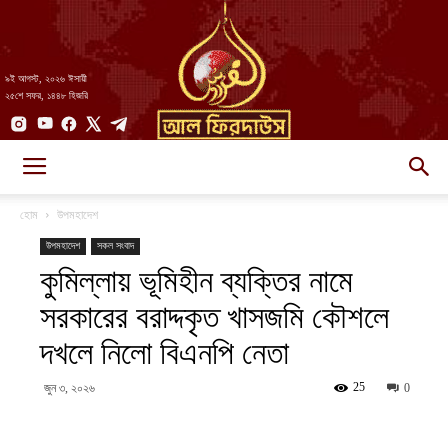
৯ই আগস্ট, ২০২৬ ঈসায়ী
২৫শে সফর, ১৪৪৮ হিজরি
AlFirdaws
হোম
উপমহাদেশ
উপমহাদেশ
সকল সংবাদ
কুমিল্লায় ভূমিহীন ব্যক্তির নামে
||
সরকারের বরাদ্দকৃত খাসজমি কৌশলে
দখলে নিলো বিএনপি নেতা
আল-
25
জুন ৩, ২০২৬
0