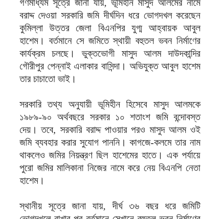
গণমাধ্যম সূত্রে জানা যায়, ভূমিহীন মাসুদ আলমের নামে
বরাদ্দ দেওয়া সরকারি জমি দীর্ঘদিন ধরে ভোগদখল করেছেন
কুমিল্লা উত্তর জেলা বিএনপির যুগ্ম আহ্বায়ক আবুল
হাশেম। বর্তমানে সে জমিতে স্থায়ী বহুতল ভবন নির্মাণের
কার্যক্রম চলছে। ভুক্তভোগী মাসুদ আলম দাউদকান্দির
গৌরীপুর পেন্নাই এলাকার বাসিন্দা। অভিযুক্ত আবুল হাশেম
তার চাচাতো ভাই।
সরকারি তথ্য অনুযায়ী ভূমিহীন হিসেবে মাসুদ আলমকে
১৯৮৯-৯০ অর্থবছরে সরকার ১০ শতাংশ জমি বন্দোবস্ত
দেয়। তবে, সরকারি বরাদ্দ পাওয়ার পরও মাসুদ আলম ওই
জমি ব্যবহার করার সুযোগ পাননি। কাগজে-কলমে তার নাম
থাকলেও জমির নিয়ন্ত্রণ ছিল হাশেমের হাতে। এক পর্যায়ে
পুরো জমির মালিকানা নিজের নামে করে নেয় বিএনপি নেতা
হাশেম।
স্থানীয় সূত্রে জানা যায়, দীর্ঘ ৩৬ বছর ধরে জমিটি
ভোগদখলে রাখার পর বর্তমানে সেখানে বহুতল ভবন নির্মাণের