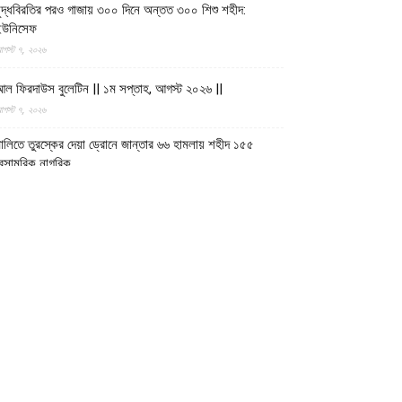
ুদ্ধবিরতির পরও গাজায় ৩০০ দিনে অন্তত ৩০০ শিশু শহীদ:
ইউনিসেফ
গস্ট ৭, ২০২৬
ল ফিরদাউস বুলেটিন || ১ম সপ্তাহ, আগস্ট ২০২৬ ||
গস্ট ৭, ২০২৬
ালিতে তুরস্কের দেয়া ড্রোনে জান্তার ৬৬ হামলায় শহীদ ১৫৫
েসামরিক নাগরিক
গস্ট ৬, ২০২৬
াকতিয়া পুলিশ প্রশিক্ষণ কেন্দ্র থেকে গ্রাজুয়েশন সম্পন্ন করলেন
আরও ৩৮৩ তরুণ
গস্ট ৬, ২০২৬
ুন্দুজে ১২ মিলিয়ন আফগানি ব্যয়ে দুটি সেতু পুনর্নির্মাণ করছে
মারাতে ইসলামিয়া
গস্ট ৬, ২০২৬
্বাস্থ্যসেবার মান উন্নয়নে আধুনিক জ্ঞান ও বৈজ্ঞানিক গবেষণার ওপর
ুরুত্বারোপ ইমারাতে ইসলামিয়ার