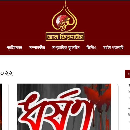
প্রতিবেদন
সম্পাদকীয়
সাপ্তাহিক বুলেটিন
ভিডিও
ফটো গ্যালারি
AlFirdaws
 ২০২২
স
ব
||
আ
আ
ই
আ