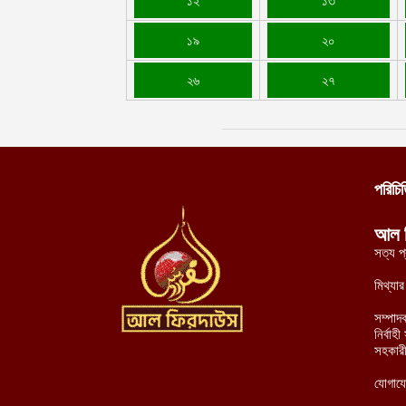
১২
১৩
১৯
২০
২৬
২৭
পরিচি
আল 
সত্য প
মিথ্যা
সম্পাদ
নির্বা
সহকারী
যোগায