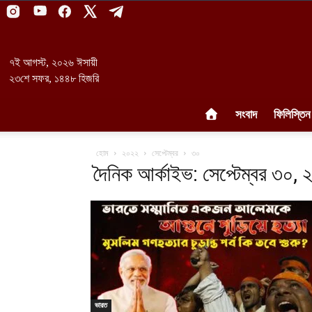
৭ই আগস্ট, ২০২৬ ঈসায়ী
২৩শে সফর, ১৪৪৮ হিজরি
সংবাদ
ফিলিস্তিন
হোম
২০২২
সেপ্টেম্বর
৩০
দৈনিক আর্কাইভ: সেপ্টেম্বর ৩০,
ভারত