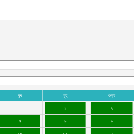
আ
আ
আ
আ
ভ
ক
ক
আ
ভ
হ
উ
আ
বুধ
বৃহ
শুক্র
ক
ক
১
২
আ
৭
৮
৯
হ
শ