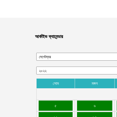
আর্কাইভ ক্যালেন্ডার
সোম
মঙ্গল
৫
৬