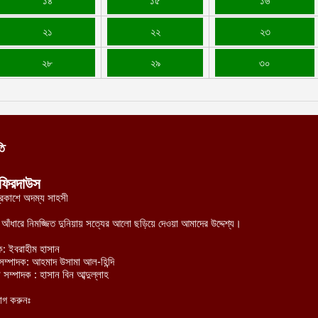
১৪
১৫
১৬
আ
২১
২২
২৩
ভ
ম
২৮
২৯
৩০
আ
প
য
আ
তি
দ
প
ফিরদাউস
আ
্রকাশে অদম্য সাহসী
দ
র আঁধারে নিমজ্জিত দুনিয়ায় সত্যের আলো ছড়িয়ে দেওয়া আমাদের উদ্দেশ্য।
আ
ক: ইবরাহীম হাসান
হী সম্পাদক: আহমাদ উসামা আল-হিন্দি
 সম্পাদক : হাসান বিন আব্দুল্লাহ
ড
র
োগ করুনঃ
আ