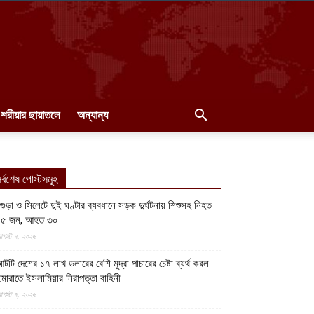
শরীয়ার ছায়াতলে
অন্যান্য
র্বশেষ পোস্টসমূহ
গুড়া ও সিলেটে দুই ঘণ্টার ব্যবধানে সড়ক দুর্ঘটনায় শিশুসহ নিহত
১৫ জন, আহত ৩০
গস্ট ৭, ২০২৬
টটি দেশের ১৭ লাখ ডলারের বেশি মুদ্রা পাচারের চেষ্টা ব্যর্থ করল
মারাতে ইসলামিয়ার নিরাপত্তা বাহিনী
গস্ট ৭, ২০২৬