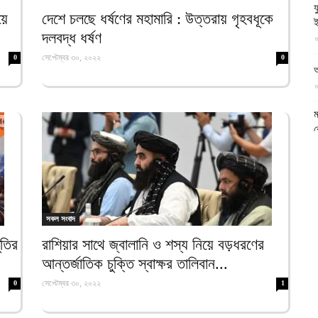
য
আল-
য়ে
দেশে চলছে ধর্ষণের মহামারি : উত্তরায় গৃহবধূকে
দলবদ্ধ ধর্ষণ
আ
সেপ্টেম্বর ৩০, ২০২২
0
0
আ
আ
ফিরদাউস
ম
ব
আ
প
আ
সকল সংবাদ
ক
ুতির
রাশিয়ার সাথে জ্বালানি ও শস্য নিয়ে বড়ধরণের
ই
আন্তর্জাতিক চুক্তি স্বাক্ষর তালিবান...
আ
সেপ্টেম্বর ৩০, ২০২২
0
1
স
গ