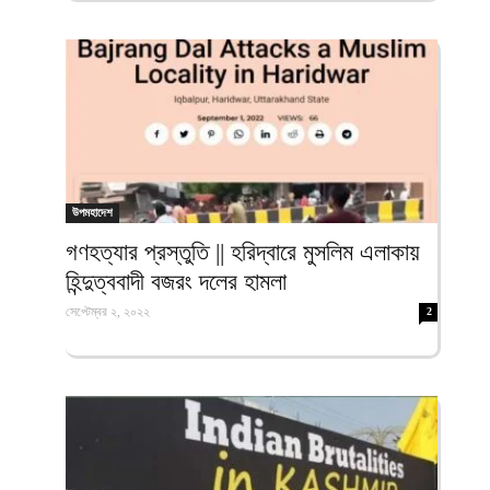
উপমহাদেশ
গণহত্যার প্রস্তুতি || হরিদ্বারে মুসলিম এলাকায়
হিন্দুত্ববাদী বজরং দলের হামলা
সেপ্টেম্বর ২, ২০২২
2