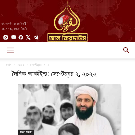
৯ই আগস্ট, ২০২৬ ঈসায়ী
২৫শে সফর, ১৪৪৮ হিজরি
AlFirdaws
হোম
২০২২
সেপ্টেম্বর
২
দৈনিক আর্কাইভ: সেপ্টেম্বর ২, ২০২২
||
আল-
সকল সংবাদ