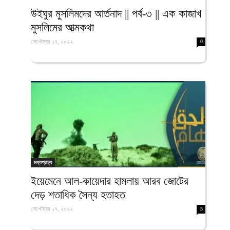
ফিরদাউস
উইঘুর মুসলিমদের আর্তনাদ || পর্ব-৩ || এক কাজাখ
মুসলিমের আত্মকথা
সেপ্টেম্বর ১৭, ২০২২
0
মধ্যপ্রাচ্য
ইয়েমেনে আল-কায়েদার হামলায় আরব জোটের
দেড় শতাধিক সৈন্য হতাহত
সেপ্টেম্বর ১৭, ২০২২
5