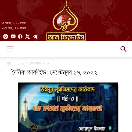
৯ই আগস্ট, ২০২৬ ঈসায়ী
২৫শে সফর, ১৪৪৮ হিজরি
AlFirdaws
হোম
২০২২
সেপ্টেম্বর
১৭
দৈনিক আর্কাইভ: সেপ্টেম্বর ১৭, ২০২২
||
আল-