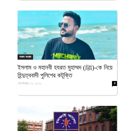
সকল সংবাদ
ইসলাম ও মহানবী হযরত মুহাম্মদ (ﷺ)-কে নিয়ে
হিন্দুত্ববাদী পুলিশের কটূক্তি
সেপ্টেম্বর ১৭, ২০২২
0