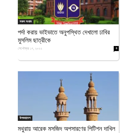
সকল সংবাদ
পর্দা করায় ভাইভাতে অনুপস্থিত দেখালো ঢাবির
মুসলিম ছাত্রীকে
সেপ্টেম্বর ১৭, ২০২২
0
উপমহাদেশ
মথুরায় আরেক মসজিদ অপসারণের পিটিশন দাখিল