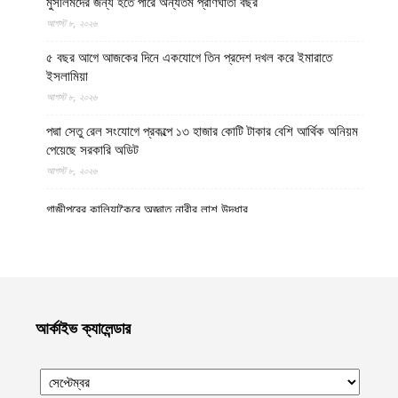
মুসলিমদের জন্য হতে পারে অন্যতম প্রাণঘাতী বছর
আগস্ট ৮, ২০২৬
৫ বছর আগে আজকের দিনে একযোগে তিন প্রদেশ দখল করে ইমারাতে
ইসলামিয়া
আগস্ট ৮, ২০২৬
পদ্মা সেতু রেল সংযোগে প্রকল্পে ১৩ হাজার কোটি টাকার বেশি আর্থিক অনিয়ম
পেয়েছে সরকারি অডিট
আগস্ট ৮, ২০২৬
গাজীপুরের কালিয়াকৈরে অজ্ঞাত নারীর লাশ উদ্ধার
আগস্ট ৮, ২০২৬
উত্তর প্রদেশের মথুরায় ঐতিহাসিক শাহী ঈদগাহ মসজিদের স্থলে আবারও
কৃষ্ণ মন্দির নির্মাণের দাবি, মসজিদের জন্য বিকল্প জমির প্রস্তাব
আগস্ট ৮, ২০২৬
আর্কাইভ ক্যালেন্ডার
হেলমান্দে বিপুল পরিমাণ অবৈধ অস্ত্র ও সামরিক সরঞ্জাম জব্দ করেছে ইমারাতে
ইসলামিয়ার নিরাপত্তা বাহিনী
আগস্ট ৮, ২০২৬