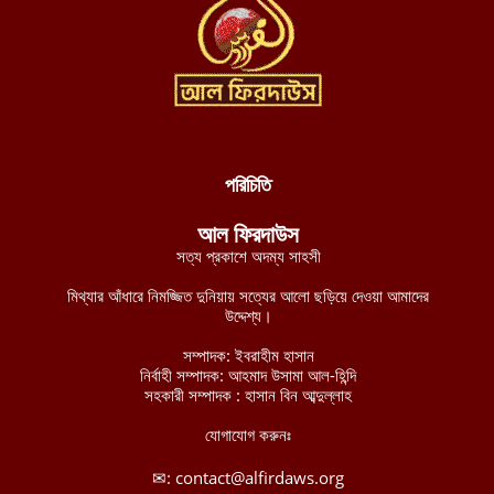
যুদ্ধ বন্ধে নাইজার রাষ্ট্রপ্রধানকে জেএনআইএম-এর শর্ত: মানব রচিত
সংবিধান ছেড়ে শরিয়াহ্ প্রতিষ্ঠা করুন
আগস্ট ৮, ২০২৬
পশ্চিমবঙ্গে শব্দ দূষণ নিয়ন্ত্রণের অজুহাতে টার্গেট কেবল মসজিদ, লাউডস্পিকার
অপসারণের নির্দেশ হিন্দুত্ববাদী পুলিশের
আগস্ট ৮, ২০২৬
পরিচিতি
নব্য চাঁদাবাজদের হাতে জিম্মি রাজধানীবাসী, ৩৫ স্পটে পুলিশ সদস্যরাই করছে
আল ফিরদাউস
চাঁদাবাজি
সত্য প্রকাশে অদম্য সাহসী
আগস্ট ৮, ২০২৬
মিথ্যার আঁধারে নিমজ্জিত দুনিয়ায় সত্যের আলো ছড়িয়ে দেওয়া আমাদের
বুরকিনান জান্তা বাহিনীর ১২টি সামরিক অবস্থানের নিয়ন্ত্রণ নিয়েছে
উদ্দেশ্য।
জেএনআইএম
সম্পাদক: ইবরাহীম হাসান
আগস্ট ৭, ২০২৬
নির্বাহী সম্পাদক: আহমাদ উসামা আল-হিন্দি
সহকারী সম্পাদক : হাসান বিন আব্দুল্লাহ
মালিতে জান্তা ও রুশ বাহিনীর ৫টি কনভয়ে প্রতিরোধ বাহিনী জেএনআইএম-
এর সফল অভিযান
যোগাযোগ করুনঃ
আগস্ট ৭, ২০২৬
✉:
contact@alfirdaws.org