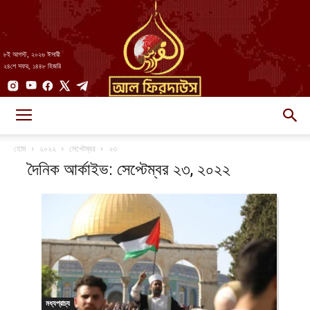
৮ই আগস্ট, ২০২৬ ঈসায়ী
২৪শে সফর, ১৪৪৮ হিজরি
AlFirdaws
হোম
২০২২
সেপ্টেম্বর
২৩
দৈনিক আর্কাইভ: সেপ্টেম্বর ২৩, ২০২২
||
আল-
মধ্যপ্রাচ্য