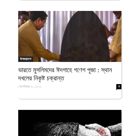
উপমহাদেশ
ভারতে মুসলিমদের ঈদগাহে গণেশ পূজা : স্থান
দখলের নিকৃষ্ট চক্রান্ত
সেপ্টেম্বর ৩, ২০২২
0