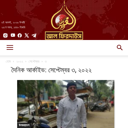
৯ই আগস্ট, ২০২৬ ঈসায়ী
২৫শে সফর, ১৪৪৮ হিজরি
AlFirdaws
হোম
২০২২
সেপ্টেম্বর
৩
দৈনিক আর্কাইভ: সেপ্টেম্বর ৩, ২০২২
||
আল-
উপমহাদেশ