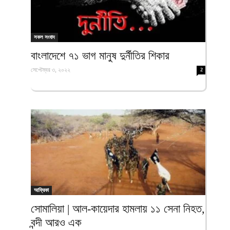
সকল সংবাদ
বাংলাদেশে ৭১ ভাগ মানুষ দুর্নীতির শিকার
সেপ্টেম্বর ৩, ২০২২
2
আফ্রিকা
সোমালিয়া | আল-কায়েদার হামলায় ১১ সেনা নিহত,
বন্দী আরও এক