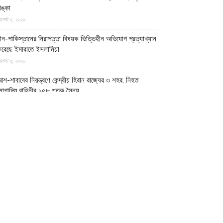
ঙ্কা
গস্ট ৫, ২০২৬
ীন-পাকিস্তানের নিরাপত্তা বিষয়ক ভিত্তিহীন অভিযোগ প্রত্যাখ্যান
রেছে ইমারাতে ইসলামিয়া
গস্ট ৫, ২০২৬
শ-শাবাবের নিয়ন্ত্রণে কেন্দ্রীয় হিরান রাজ্যের ৩ শহর: নিহত
োগাদিশু বাহিনীর ১৫৮ শত্রু সৈন্য
গস্ট ৫, ২০২৬
জ্ঞাত ক্ষেপণাস্ত্রসদৃশ বস্তুর হামলায় লোহিত সাগরে ডুবে গেল
ারতীয় জাহাজ
গস্ট ৫, ২০২৬
াকেশ্বরী মন্দিরে সমকামী বিয়ের ঘটনায় জড়িতদের শাস্তি দাবিতে
২৩০ বিশিষ্ট নাগরিকের বিবৃতি
গস্ট ৪, ২০২৬
মারাতে ইসলামিয়ার পারওয়ানে ব্যারাইট খনি উত্তোলনে পাঁচ বছরের
ুক্তি, ৩০০ জনের কর্মসংস্থানের সুযোগ