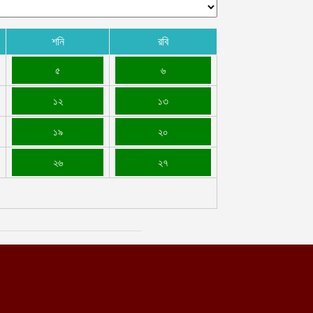
ছাই
গস্ট ৪, ২০২৬
শনি
রবি
াবুলে চালু হলো আফগানিস্তানের প্রথম সরকারি হৃদরোগ হাসপাতাল
গস্ট ৩, ২০২৬
৫
৬
১২
১৩
১৯
২০
২৬
২৭