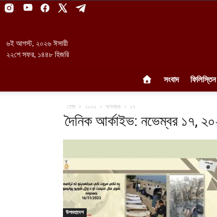
৬ই আগস্ট, ২০২৬ ঈসায়ী
২২শে সফর, ১৪৪৮ হিজরি
সংবাদ
ফিলিস্তিন
হোম
২০২২
নভেম্বর
১৭
দৈনিক আর্কাইভ: নভেম্বর ১৭, ২
উপমহাদেশ