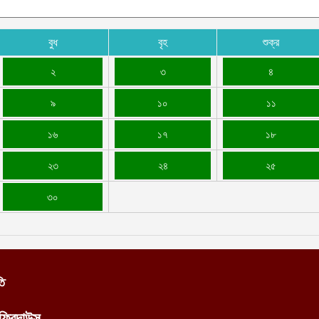
আ
বুধ
বৃহ
শুক্র
ক
আ
২
৩
৪
৯
১০
১১
১৬
১৭
১৮
২৩
২৪
২৫
৩০
তি
ফিরদাউস