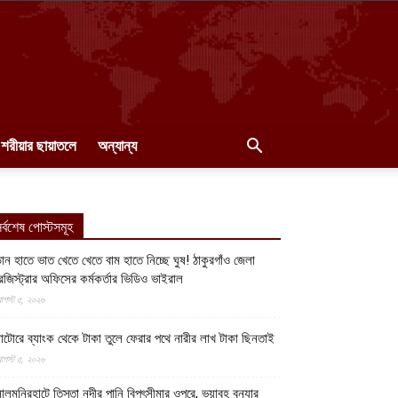
শরীয়ার ছায়াতলে
অন্যান্য
র্বশেষ পোস্টসমূহ
ান হাতে ভাত খেতে খেতে বাম হাতে নিচ্ছে ঘুষ! ঠাকুরগাঁও জেলা
েজিস্ট্রার অফিসের কর্মকর্তার ভিডিও ভাইরাল
গস্ট ৫, ২০২৬
াটোরে ব্যাংক থেকে টাকা তুলে ফেরার পথে নারীর লাখ টাকা ছিনতাই
গস্ট ৫, ২০২৬
ালমনিরহাটে তিস্তা নদীর পানি বিপৎসীমার ওপরে, ভয়াবহ বন্যার