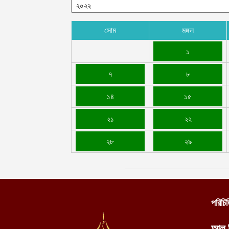
সোম
মঙ্গল
১
৭
৮
১৪
১৫
২১
২২
২৮
২৯
পরিচি
আল 