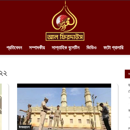
প্রতিবেদন
সম্পাদকীয়
সাপ্তাহিক বুলেটিন
ভিডিও
ফটো গ্যালারি
AlFirdaws
০২২
স
ড
র
||
আ
ন
আ
উপমহাদেশ
ল