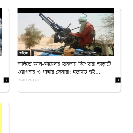
আ
জ
হ
আ
ম
ব
আ
আফ্রিকা
মালিতে আল-কায়েদার হামলায় দিশেহারা ভাড়াটে
ন
ত
ওয়াগনার ও গাদ্দার সেনারা: হতাহত দুই...
আ
নভেম্বর ১৭, ২০২২
0
1
ব
আ
আ
ই
আ
স