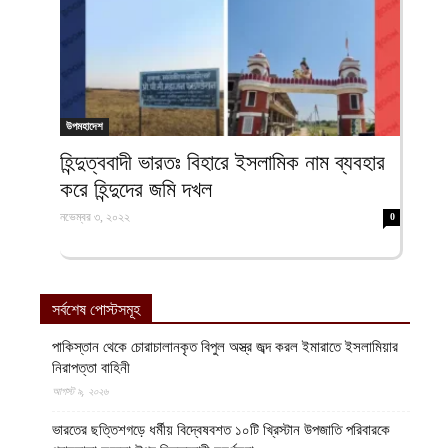
উপমহাদেশ
হিন্দুত্ববাদী ভারতঃ বিহারে ইসলামিক নাম ব্যবহার
করে হিন্দুদের জমি দখল
নভেম্বর ৩, ২০২২
0
সর্বশেষ পোস্টসমূহ
পাকিস্তান থেকে চোরাচালানকৃত বিপুল অস্ত্র জব্দ করল ইমারাতে ইসলামিয়ার
নিরাপত্তা বাহিনী
আগস্ট ৯, ২০২৬
ভারতের ছত্তিশগড়ে ধর্মীয় বিদ্বেষবশত ১০টি খ্রিস্টান উপজাতি পরিবারকে