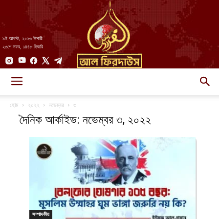
৯ই আগস্ট, ২০২৬ ঈসায়ী
২৫শে সফর, ১৪৪৮ হিজরি
AlFirdaws
হোম
২০২২
নভেম্বর
৩
দৈনিক আর্কাইভ: নভেম্বর ৩, ২০২২
||
আল-
সম্পাদকীয়