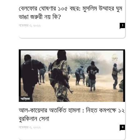
ফিরদাউস
বেলফোর ঘোষণার ১০৫ বছর: মুসলিম উম্মাহর ঘুম
ভাঙা জরুরী নয় কি?
নভেম্বর ৩, ২০২২
1
আফ্রিকা
আল-কায়েদার অতর্কিত হামলা : নিহত কমপক্ষে ১২
বুরকিনান সেনা
নভেম্বর ৩, ২০২২
0