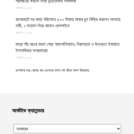
গ্রামছাড়া করলো উগ্র হিন্দুত্ববাদী সমর্থকরা
আগস্ট ৯, ২০২৬
বাগেরহাটে ঘর ভাড়া পরিশোধে ৫০০ টাকায় মাথার চুল বিক্রি করলেন অসহায়
নারী, ২ সন্তান নিয়ে থাকেন রেললাইনে
আগস্ট ৯, ২০২৬
মাত্র পাঁচ বছরে বদলে গেছে আফগানিস্তান, নিরাপত্তা ও উন্নয়নে ইমারাতে
ইসলামিয়ার অগ্রযাত্রা
আগস্ট ৯, ২০২৬
যশোরে ঘর থেকে মা-ছেলের হাত-পা বাঁধা লাশ উদ্ধার
আগস্ট ৯, ২০২৬
পঞ্চগড় সীমান্ত থেকে বিএসএফ কর্তৃক বাংলাদেশি বৃদ্ধকে ধরে নিয়ে যাবার পর
ভারতীয় যুবককে ধরে আনল স্থানীয়রা
আগস্ট ৯, ২০২৬
আর্কাইভ ক্যালেন্ডার
গাজায় বর্বর ইসরায়েলি হামলায় ধ্বংসপ্রাপ্ত ভবন থেকে ১৯ লাশ উদ্ধার,
বেশিরভাগ নারী-শিশু
আগস্ট ৯, ২০২৬