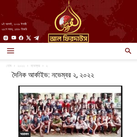
৯ই আগস্ট, ২০২৬ ঈসায়ী
২৫শে সফর, ১৪৪৮ হিজরি
AlFirdaws
হোম
২০২২
নভেম্বর
২
দৈনিক আর্কাইভ: নভেম্বর ২, ২০২২
||
আল-
আরাকান