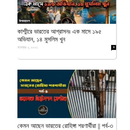
উপমহাদেশ
কাশ্মীরে ভারতের আগ্রাসনঃ এক মাসে ১৯৫
অভিযান, ১৪ মুসলিম খুন
নভেম্বর ২, ২০২২
0
কেমন আছেন ভারতের রোহিঙ্গা শরণার্থীরা || পর্ব-৩