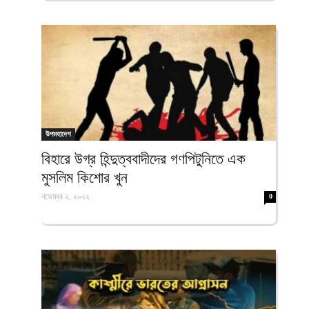
উপমহাদেশ
বিহারে উগ্র হিন্দুত্ববাদীদের গণপিটুনিতে এক
মুসলিম কিশোর খুন
নভেম্বর ২, ২০২২
0