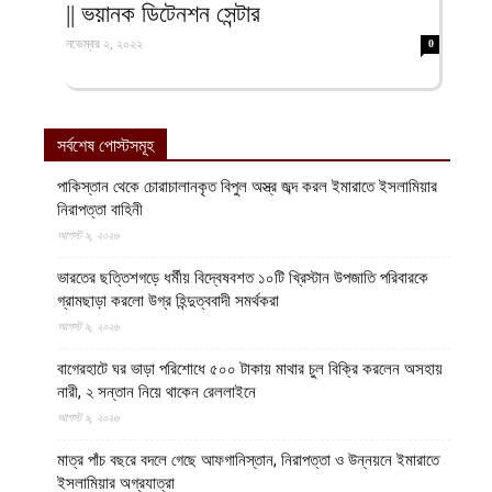
|| ভয়ানক ডিটেনশন সেন্টার
নভেম্বর ২, ২০২২
0
সর্বশেষ পোস্টসমূহ
পাকিস্তান থেকে চোরাচালানকৃত বিপুল অস্ত্র জব্দ করল ইমারাতে ইসলামিয়ার
নিরাপত্তা বাহিনী
আগস্ট ৯, ২০২৬
ভারতের ছত্তিশগড়ে ধর্মীয় বিদ্বেষবশত ১০টি খ্রিস্টান উপজাতি পরিবারকে
গ্রামছাড়া করলো উগ্র হিন্দুত্ববাদী সমর্থকরা
আগস্ট ৯, ২০২৬
বাগেরহাটে ঘর ভাড়া পরিশোধে ৫০০ টাকায় মাথার চুল বিক্রি করলেন অসহায়
নারী, ২ সন্তান নিয়ে থাকেন রেললাইনে
আগস্ট ৯, ২০২৬
মাত্র পাঁচ বছরে বদলে গেছে আফগানিস্তান, নিরাপত্তা ও উন্নয়নে ইমারাতে
ইসলামিয়ার অগ্রযাত্রা