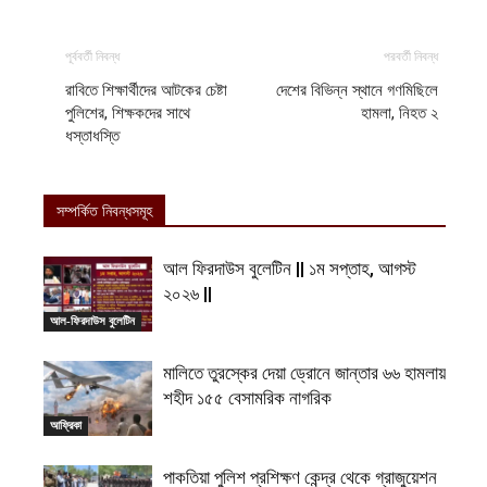
পূর্ববর্তী নিবন্ধ
পরবর্তী নিবন্ধ
রাবিতে শিক্ষার্থীদের আটকের চেষ্টা
দেশের বিভিন্ন স্থানে গণমিছিলে
পুলিশের, শিক্ষকদের সাথে
হামলা, নিহত ২
ধস্তাধস্তি
সম্পর্কিত নিবন্ধসমূহ
আল ফিরদাউস বুলেটিন || ১ম সপ্তাহ, আগস্ট
২০২৬ ||
আল-ফিরদাউস বুলেটিন
মালিতে তুরস্কের দেয়া ড্রোনে জান্তার ৬৬ হামলায়
শহীদ ১৫৫ বেসামরিক নাগরিক
আফ্রিকা
পাকতিয়া পুলিশ প্রশিক্ষণ কেন্দ্র থেকে গ্রাজুয়েশন