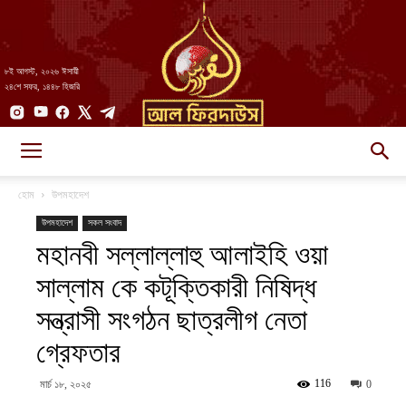
৮ই আগস্ট, ২০২৬ ঈসায়ী
২৪শে সফর, ১৪৪৮ হিজরি
AlFirdaws
হোম
উপমহাদেশ
উপমহাদেশ
সকল সংবাদ
মহানবী সল্লাল্লাহু আলাইহি ওয়া
||
সাল্লাম কে কটূক্তিকারী নিষিদ্ধ
সন্ত্রাসী সংগঠন ছাত্রলীগ নেতা
আল-
গ্রেফতার
116
মার্চ ১৮, ২০২৫
0