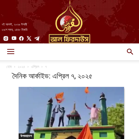
৭ই আগস্ট, ২০২৬ ঈসায়ী
২৩শে সফর, ১৪৪৮ হিজরি
AlFirdaws
হোম
২০২৫
এপ্রিল
৭
দৈনিক আর্কাইভ: এপ্রিল ৭, ২০২৫
||
আল-
উপমহাদেশ