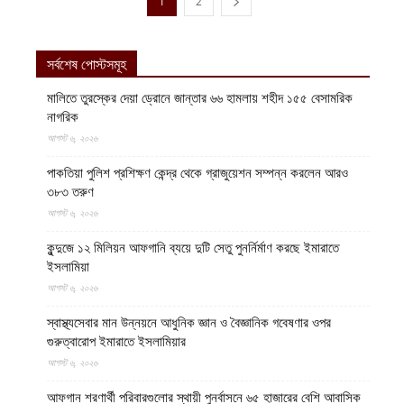
1
2
সর্বশেষ পোস্টসমূহ
মালিতে তুরস্কের দেয়া ড্রোনে জান্তার ৬৬ হামলায় শহীদ ১৫৫ বেসামরিক
নাগরিক
আগস্ট ৬, ২০২৬
পাকতিয়া পুলিশ প্রশিক্ষণ কেন্দ্র থেকে গ্রাজুয়েশন সম্পন্ন করলেন আরও
৩৮৩ তরুণ
আগস্ট ৬, ২০২৬
কুন্দুজে ১২ মিলিয়ন আফগানি ব্যয়ে দুটি সেতু পুনর্নির্মাণ করছে ইমারাতে
ইসলামিয়া
আগস্ট ৬, ২০২৬
স্বাস্থ্যসেবার মান উন্নয়নে আধুনিক জ্ঞান ও বৈজ্ঞানিক গবেষণার ওপর
গুরুত্বারোপ ইমারাতে ইসলামিয়ার
আগস্ট ৬, ২০২৬
আফগান শরণার্থী পরিবারগুলোর স্থায়ী পুনর্বাসনে ৬৫ হাজারের বেশি আবাসিক