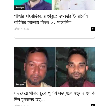
ফিলিস্তিন
গাজায় সাংবাদিকদের তাঁবুতে দখলদার ইসরায়েলি
বাহিনীর হামলায় নিহত ০২ সাংবাদিক
এপ্রিল ৭, ২০২৫
0
উপমহাদেশ
মদ খেয়ে থানায় ঢুকে পুলিশ সদস্যকে হত্যার হুমকি
দিল যুবদলের দুই...
0