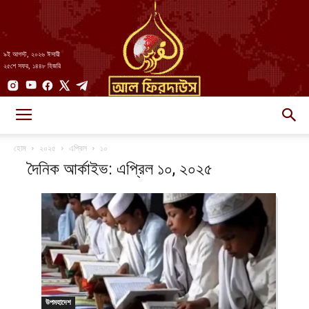
৯ই আগস্ট, ২০২৬ ঈসায়ী
২৫শে সফর, ১৪৪৮ হিজরি
AlFirdaws
হোম
২০২৫
এপ্রিল
১০
দৈনিক আর্কাইভ: এপ্রিল ১০, ২০২৫
||
আল-
উপমহাদেশ