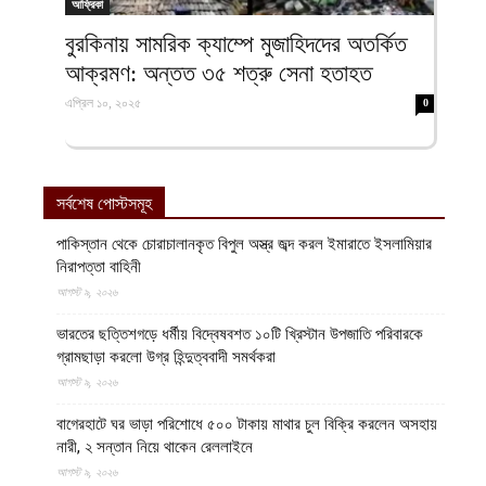
আফ্রিকা
বুরকিনায় সামরিক ক্যাম্পে মুজাহিদদের অতর্কিত
আক্রমণ: অন্তত ৩৫ শত্রু সেনা হতাহত
এপ্রিল ১০, ২০২৫
0
সর্বশেষ পোস্টসমূহ
পাকিস্তান থেকে চোরাচালানকৃত বিপুল অস্ত্র জব্দ করল ইমারাতে ইসলামিয়ার
নিরাপত্তা বাহিনী
আগস্ট ৯, ২০২৬
ভারতের ছত্তিশগড়ে ধর্মীয় বিদ্বেষবশত ১০টি খ্রিস্টান উপজাতি পরিবারকে
গ্রামছাড়া করলো উগ্র হিন্দুত্ববাদী সমর্থকরা
আগস্ট ৯, ২০২৬
বাগেরহাটে ঘর ভাড়া পরিশোধে ৫০০ টাকায় মাথার চুল বিক্রি করলেন অসহায়
নারী, ২ সন্তান নিয়ে থাকেন রেললাইনে
আগস্ট ৯, ২০২৬