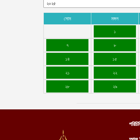
সোম
মঙ্গল
১
৭
৮
১৪
১৫
২১
২২
২৮
২৯
পরিচি
আল 