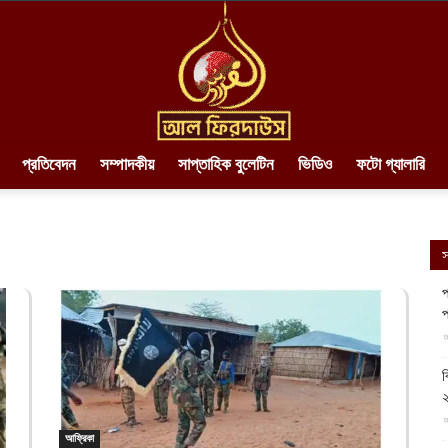
প্রতিবেদন
সম্পাদকীয়
সাপ্তাহিক বুলেটিন
ভিডিও
ফটো গ্যালারি
AlFirdaws
৫
স
প
প
||
আ
ব
২
আ
আফ্রিকা