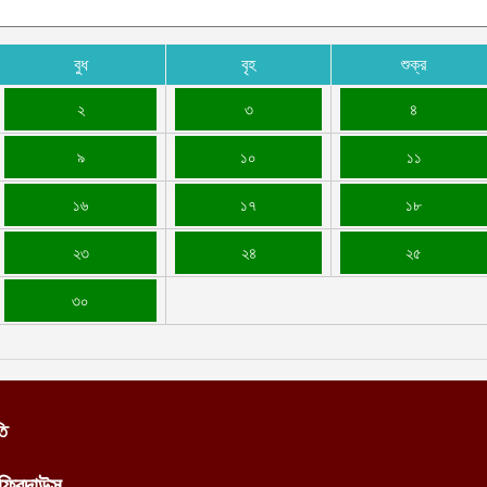
আ
প
বুধ
বৃহ
শুক্র
ফ
আ
২
৩
৪
৯
১০
১১
১৬
১৭
১৮
২৩
২৪
২৫
৩০
তি
ফিরদাউস