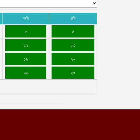
গস্ট ৭, ২০২৬
শ্চিম তীরের কালান্দিয়ায় সন্ত্রাসী ইসরায়েলি হামলায় আহত ৫১
শনি
রবি
িলিস্তিনি
গস্ট ৭, ২০২৬
৫
৬
১২
১৩
১৯
২০
২৬
২৭