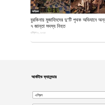
আফ্রিকা
বুরকিনায় মুজাহিদদের দু’টি পৃথক অভিযানে অন
৭ জান্তা সদস্য নিহত
এপ্রিল ৮, ২০২৫
আর্কাইভ ক্যালেন্ডার