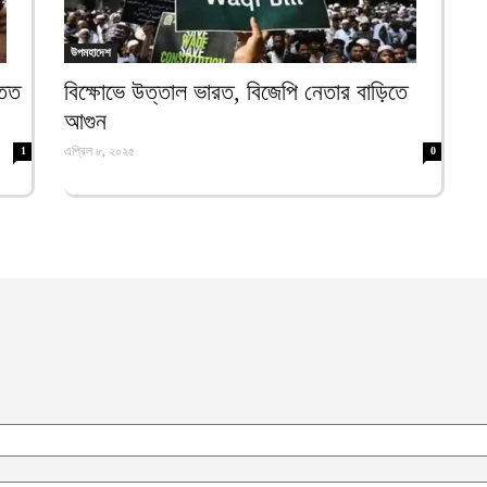
য
র
আ
উপমহাদেশ
্তত
বিক্ষোভে উত্তাল ভারত, বিজেপি নেতার বাড়িতে
প
ল
আগুন
আ
এপ্রিল ৮, ২০২৫
1
0
ন
স
আ
ব
আ
ম
আ
ই
৩