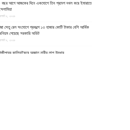
 বছর আগে আজকের দিনে একযোগে তিন প্রদেশ দখল করে ইমারাতে
সলামিয়া
গস্ট ৮, ২০২৬
দ্মা সেতু রেল সংযোগে প্রকল্পে ১৩ হাজার কোটি টাকার বেশি আর্থিক
নিয়ম পেয়েছে সরকারি অডিট
গস্ট ৮, ২০২৬
াজীপুরের কালিয়াকৈরে অজ্ঞাত নারীর লাশ উদ্ধার
গস্ট ৮, ২০২৬
ত্তর প্রদেশের মথুরায় ঐতিহাসিক শাহী ঈদগাহ মসজিদের স্থলে
বারও কৃষ্ণ মন্দির নির্মাণের দাবি, মসজিদের জন্য বিকল্প জমির
্রস্তাব
গস্ট ৮, ২০২৬
েলমান্দে বিপুল পরিমাণ অবৈধ অস্ত্র ও সামরিক সরঞ্জাম জব্দ করেছে
মারাতে ইসলামিয়ার নিরাপত্তা বাহিনী
গস্ট ৮, ২০২৬
োয়াখালীর কবিরহাটে নিখোঁজের এক দিন পর যুবদলনেতার লাশ উদ্ধার