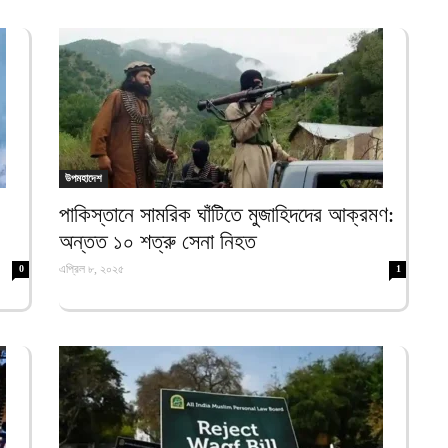
আ
ব
আ
ম
হ
আ
উপমহাদেশ
শ
পাকিস্তানে সামরিক ঘাঁটিতে মুজাহিদদের আক্রমণ:
প
অন্তত ১০ শত্রু সেনা নিহত
আ
এপ্রিল ৮, ২০২৫
0
1
ভ
ত
আ
য
গ
আ