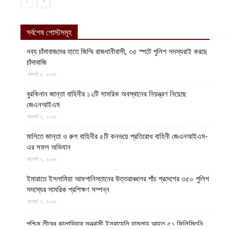
সর্বশেষ পোস্টসমূহ
নব্য চাঁদাবাজদের হাতে জিম্মি রাজধানীবাসী, ৩৫ স্পটে পুলিশ সদস্যরাই করছে
চাঁদাবাজি
আগস্ট ৮, ২০২৬
বুরকিনান জান্তা বাহিনীর ১২টি সামরিক অবস্থানের নিয়ন্ত্রণ নিয়েছে
জেএনআইএম
আগস্ট ৭, ২০২৬
মালিতে জান্তা ও রুশ বাহিনীর ৫টি কনভয়ে প্রতিরোধ বাহিনী জেএনআইএম-
এর সফল অভিযান
আগস্ট ৭, ২০২৬
ইমারাতে ইসলামিয়া আফগানিস্তানের উত্তরাঞ্চলের পাঁচ প্রদেশের ৩৫০ পুলিশ
সদস্যের সামরিক প্রশিক্ষণ সম্পন্ন
আগস্ট ৭, ২০২৬
পশ্চিম তীরের কালান্দিয়ায় সন্ত্রাসী ইসরায়েলি হামলায় আহত ৫১ ফিলিস্তিনি