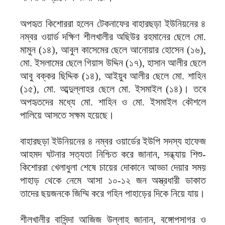
অপহৃত কিশোররা হলেন টেকনাফের বাহারছড়া ইউনিয়নের ৪
নম্বর ওয়ার্ড দক্ষিণ শীলখালীর অছিউর রহমানের ছেলে মো.
মামুন (১৪), আবুল কাসেমের ছেলে আনোয়ার হোসেন (১৬),
মো. ইসলামের ছেলে গিয়াস উদ্দিন (১৭), হাসান আলীর ছেলে
আবু বক্কর ছিদ্দিক (১৪), আইয়ুব আলীর ছেলে মো. শাহিন
(১৫), মো. আব্দুল্লাহর ছেলে মো. ইসমাইল (১৪)। তবে
অপহৃতদের মধ্যে মো. শাহিন ও মো. ইসমাইল কৌশলে
পালিয়ে আসতে সক্ষম হয়েছে।
বাহারছড়া ইউনিয়নের ৪ নম্বর ওয়ার্ডের ইউপি সদস্য হাফেজ
আহমদ ঘটনার সত্যতা নিশ্চিত করে জানান, সন্ধ্যায় শিশু-
কিশোররা খেলাধুলা শেষে চায়ের দোকানে আড্ডা দেয়ার সময়
পাহাড় থেকে নেমে আসা ১০-১২ জন অস্ত্রধারী ডাকাত
তাদের ছয়জনকে জিম্মি করে গহিন পাহাড়ের দিকে নিয়ে যায়।
শীলখালীর বাসিন্দা আজিজ উল্লাহ জানান, বঙ্গোপসাগর ও