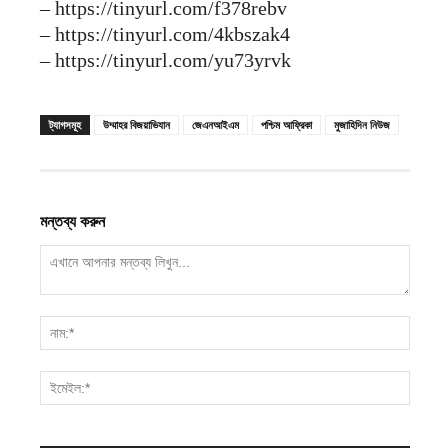
– https://tinyurl.com/f378rebv
– https://tinyurl.com/4kbszak4
– https://tinyurl.com/yu73yrvk
ট্যাগসমূহ
উম্মাহর বিজয়াভিযান
জেএনআইএম
পশ্চিম আফ্রিকা
মুজাহিদিন নিউজ
মন্তব্য করুন