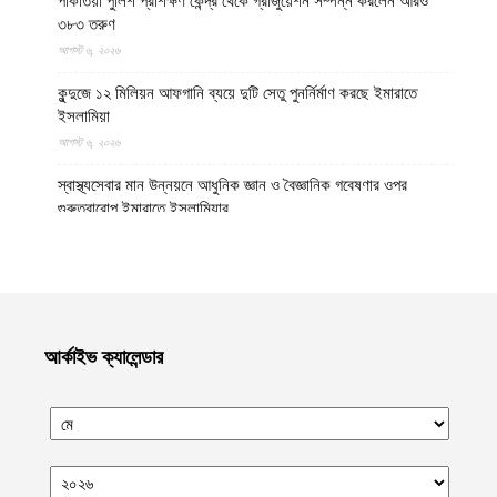
পাকতিয়া পুলিশ প্রশিক্ষণ কেন্দ্র থেকে গ্রাজুয়েশন সম্পন্ন করলেন আরও
৩৮৩ তরুণ
আগস্ট ৬, ২০২৬
কুন্দুজে ১২ মিলিয়ন আফগানি ব্যয়ে দুটি সেতু পুনর্নির্মাণ করছে ইমারাতে
ইসলামিয়া
আগস্ট ৬, ২০২৬
স্বাস্থ্যসেবার মান উন্নয়নে আধুনিক জ্ঞান ও বৈজ্ঞানিক গবেষণার ওপর
গুরুত্বারোপ ইমারাতে ইসলামিয়ার
আগস্ট ৬, ২০২৬
আফগান শরণার্থী পরিবারগুলোর স্থায়ী পুনর্বাসনে ৬৫ হাজারের বেশি আবাসিক
প্লট বরাদ্দ ইমারাতে ইসলামিয়ার
আগস্ট ৬, ২০২৬
আর্কাইভ ক্যালেন্ডার
ভিডিও || আফগানিস্তানের কুনার প্রদেশে গত বছরের ভূমিকম্পে ক্ষতিগ্রস্ত
পরিবারগুলোর জন্য ৩৬টি বাড়ি ও একটি মসজিদ নির্মাণ করেছে ইমারাতে
ইসলামিয়া
আগস্ট ৬, ২০২৬
ভারত, পাকিস্তান ও বাংলাদেশের মাদ্রাসাগুলোতে সন্ত্রাসবাদ তৈরি হচ্ছে বলে