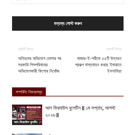
পূর্ববর্তী নিবন্ধ
পরবর্তী নিবন্ধ
অনিয়মের অভিযোগ তোলার পর
মাজার-ই-শরীফে ৫৫টি উন্নয়ন
সরকারি শিশুপরিবারের
প্রকল্প বাস্তবায়ন করছে ইমারাতে
অভিযোগকারী কিশোর নিখোঁজ
ইসলামিয়া
সম্পর্কিত নিবন্ধসমূহ
আল ফিরদাউস বুলেটিন || ১ম সপ্তাহ, আগস্ট
২০২৬ ||
আল-ফিরদাউস বুলেটিন