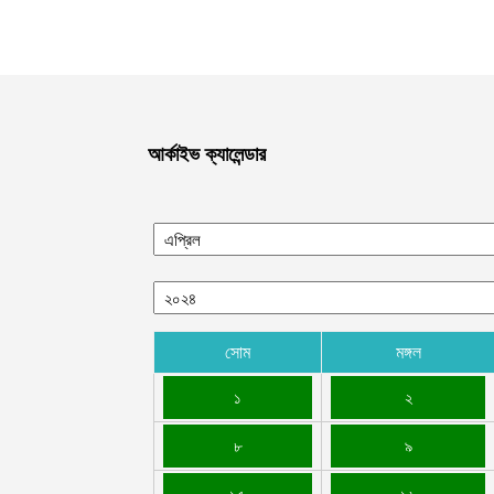
আর্কাইভ ক্যালেন্ডার
সোম
মঙ্গল
১
২
৮
৯