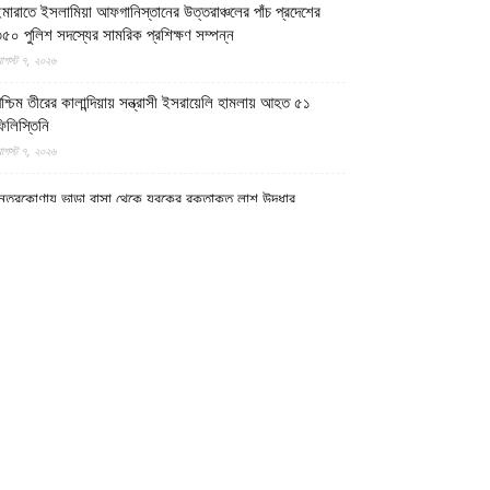
মারাতে ইসলামিয়া আফগানিস্তানের উত্তরাঞ্চলের পাঁচ প্রদেশের
৫০ পুলিশ সদস্যের সামরিক প্রশিক্ষণ সম্পন্ন
গস্ট ৭, ২০২৬
শ্চিম তীরের কালান্দিয়ায় সন্ত্রাসী ইসরায়েলি হামলায় আহত ৫১
িলিস্তিনি
গস্ট ৭, ২০২৬
েত্রকোণায় ভাড়া বাসা থেকে যুবকের রক্তাক্ত লাশ উদ্ধার
গস্ট ৭, ২০২৬
গুড়ায় ছিনতাই দেখে ফেলায় শিশুকে হত্যা, ধানক্ষেতে মিললো
াটিচাপা লাশ
গস্ট ৭, ২০২৬
ুমিল্লায় তনু হত্যা মামলায় দীর্ঘ দশ বছর পর ডিএনএ বিশ্লেষণে
াঁচজনের শুক্রাণুর অস্তিত্ব মিলেছে, মৃত্যুর আগে খুনিদের ফাঁসি
েখতে চান তনুর মা
গস্ট ৭, ২০২৬
গুড়া ও সিলেটে দুই ঘণ্টার ব্যবধানে সড়ক দুর্ঘটনায় শিশুসহ নিহত