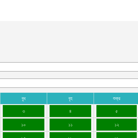
আ
আ
ই
আ
য
আ
আ
আ
ম
বুধ
বৃহ
শুক্র
ব
আ
৩
৪
৫
প
১০
১১
১২
আ