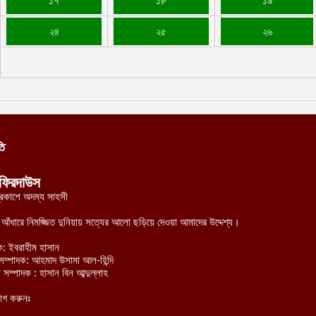
১৭
১৮
১৯
ক
ই
২৪
২৫
২৬
আ
স
গ
আ
আ
আ
তি
আ
ফিরদাউস
ভ
্রকাশে অদম্য সাহসী
ক
ক
র আঁধারে নিমজ্জিত দুনিয়ায় সত্যের আলো ছড়িয়ে দেওয়া আমাদের উদ্দেশ্য।
আ
ক: ইবরাহীম হাসান
হী সম্পাদক: আহমাদ উসামা আল-হিন্দি
ভ
 সম্পাদক : হাসান বিন আব্দুল্লাহ
হ
উ
োগ করুনঃ
আ