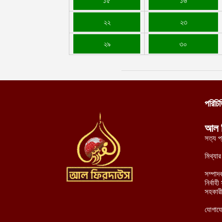
১৫
১৬
২২
২৩
২৯
৩০
পরিচি
আল 
সত্য প
মিথ্যা
সম্পাদ
নির্বা
সহকারী
যোগায