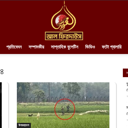
প্রতিবেদন
সম্পাদকীয়
সাপ্তাহিক বুলেটিন
ভিডিও
ফটো গ্যালারি
AlFirdaws
২৪
স
ব
||
আ
ম
আ
উপমহাদেশ