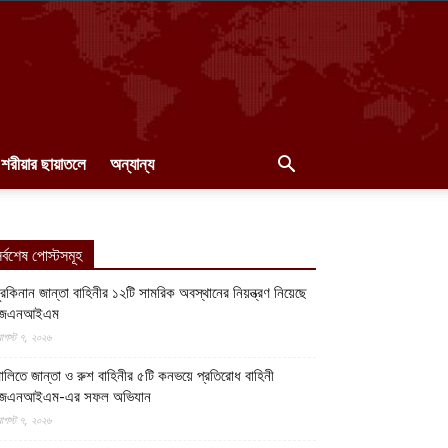
শরীয়ার ছায়াতলে
অন্যান্য
র্বশেষ পোস্টসমূহ
ুরকিনান জান্তা বাহিনীর ১২টি সামরিক অবস্থানের নিয়ন্ত্রণ নিয়েছে
জেএনআইএম
গস্ট ৭, ২০২৬
ালিতে জান্তা ও রুশ বাহিনীর ৫টি কনভয়ে প্রতিরোধ বাহিনী
জেএনআইএম-এর সফল অভিযান
গস্ট ৭, ২০২৬