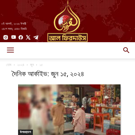
৮ই আগস্ট, ২০২৬ ঈসায়ী
২৪শে সফর, ১৪৪৮ হিজরি
AlFirdaws
হোম
২০২৪
জুন
১৫
দৈনিক আর্কাইভ: জুন ১৫, ২০২৪
||
আল-
উপমহাদেশ