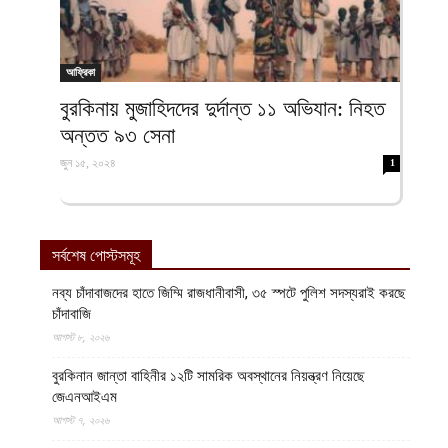
আফ্রিকা
বুরকিনায় মুজাহিদদের দুর্দান্ত ১১ অভিযান: নিহত
অন্তত ৯৩ সেনা
জুন ১৫, ২০২৪
1
সর্বশেষ পোস্টসমূহ
নব্য চাঁদাবাজদের হাতে জিম্মি রাজধানীবাসী, ৩৫ স্পটে পুলিশ সদস্যরাই করছে
চাঁদাবাজি
আগস্ট ৮, ২০২৬
বুরকিনান জান্তা বাহিনীর ১২টি সামরিক অবস্থানের নিয়ন্ত্রণ নিয়েছে
জেএনআইএম
আগস্ট ৭, ২০২৬