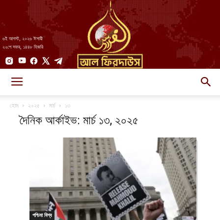
৬ই আগস্ট, ২০২৬ ঈসায়ী
২২শে সফর, ১৪৪৮ হিজরি
AlFirdaws
হোম
২০২৫
মার্চ
১৩
দৈনিক আর্কাইভ: মার্চ ১৩, ২০২৫
||
আল-
পশ্চিমা বিশ্ব