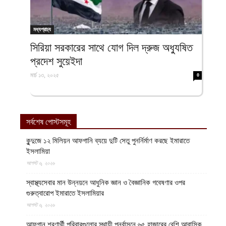
মধ্যপ্রাচ্য
সিরিয়া সরকারের সাথে যোগ দিল দ্রুজ অধ্যুষিত
প্রদেশ সুয়েইদা
মার্চ ১৩, ২০২৫
0
সর্বশেষ পোস্টসমূহ
কুন্দুজে ১২ মিলিয়ন আফগানি ব্যয়ে দুটি সেতু পুনর্নির্মাণ করছে ইমারাতে
ইসলামিয়া
আগস্ট ৬, ২০২৬
স্বাস্থ্যসেবার মান উন্নয়নে আধুনিক জ্ঞান ও বৈজ্ঞানিক গবেষণার ওপর
গুরুত্বারোপ ইমারাতে ইসলামিয়ার
আগস্ট ৬, ২০২৬
আফগান শরণার্থী পরিবারগুলোর স্থায়ী পুনর্বাসনে ৬৫ হাজারের বেশি আবাসিক