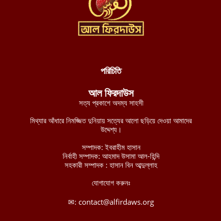
লালমনিরহাটে তিস্তা নদীর পানি বিপৎসীমার ওপরে, ভয়াবহ বন্যার শঙ্কা
আগস্ট ৫, ২০২৬
চীন-পাকিস্তানের নিরাপত্তা বিষয়ক ভিত্তিহীন অভিযোগ প্রত্যাখ্যান করেছে
ইমারাতে ইসলামিয়া
আগস্ট ৫, ২০২৬
পরিচিতি
আশ-শাবাবের নিয়ন্ত্রণে কেন্দ্রীয় হিরান রাজ্যের ৩ শহর: নিহত মোগাদিশু
আল ফিরদাউস
বাহিনীর ১৫৮ শত্রু সৈন্য
সত্য প্রকাশে অদম্য সাহসী
আগস্ট ৫, ২০২৬
মিথ্যার আঁধারে নিমজ্জিত দুনিয়ায় সত্যের আলো ছড়িয়ে দেওয়া আমাদের
অজ্ঞাত ক্ষেপণাস্ত্রসদৃশ বস্তুর হামলায় লোহিত সাগরে ডুবে গেল ভারতীয়
উদ্দেশ্য।
জাহাজ
আগস্ট ৫, ২০২৬
সম্পাদক: ইবরাহীম হাসান
নির্বাহী সম্পাদক: আহমাদ উসামা আল-হিন্দি
সহকারী সম্পাদক : হাসান বিন আব্দুল্লাহ
ঢাকেশ্বরী মন্দিরে সমকামী বিয়ের ঘটনায় জড়িতদের শাস্তি দাবিতে ১২৩০
বিশিষ্ট নাগরিকের বিবৃতি
যোগাযোগ করুনঃ
আগস্ট ৪, ২০২৬
✉:
contact@alfirdaws.org
ইমারাতে ইসলামিয়ার পারওয়ানে ব্যারাইট খনি উত্তোলনে পাঁচ বছরের চুক্তি,
৩০০ জনের কর্মসংস্থানের সুযোগ