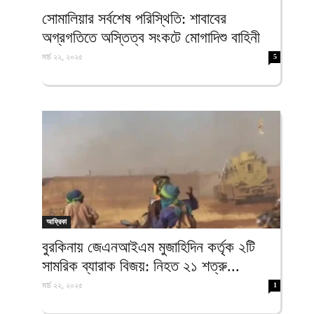
ফিরদাউস
সোমালিয়ার সর্বশেষ পরিস্থিতি: শাবাবের
অগ্রগতিতে অস্তিত্ব সংকটে মোগাদিশু বাহিনী
মার্চ ২২, ২০২৫
5
আফ্রিকা
বুরকিনায় জেএনআইএম মুজাহিদিন কর্তৃক ২টি
সামরিক ব্যারাক বিজয়: নিহত ২১ শত্রু...
মার্চ ২২, ২০২৫
1