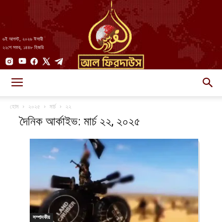
৬ই আগস্ট, ২০২৬ ঈসায়ী
২২শে সফর, ১৪৪৮ হিজরি
AlFirdaws
হোম
২০২৫
মার্চ
২২
দৈনিক আর্কাইভ: মার্চ ২২, ২০২৫
||
আল-
সম্পাদকীয়