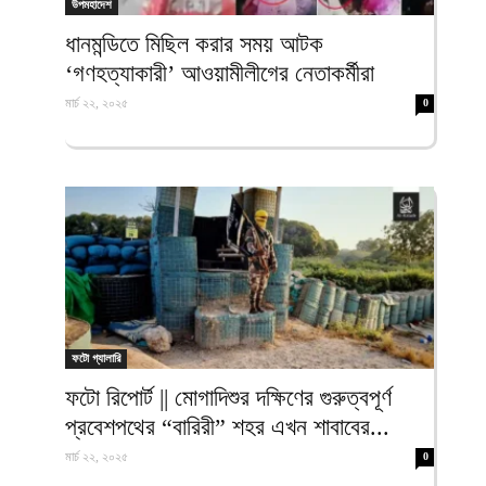
উপমহাদেশ
ধানমন্ডিতে মিছিল করার সময় আটক
‘গণহত্যাকারী’ আওয়ামীলীগের নেতাকর্মীরা
মার্চ ২২, ২০২৫
0
ফটো গ্যালারি
ফটো রিপোর্ট || মোগাদিশুর দক্ষিণের গুরুত্বপূর্ণ
প্রবেশপথের “বারিরী” শহর এখন শাবাবের...
মার্চ ২২, ২০২৫
0