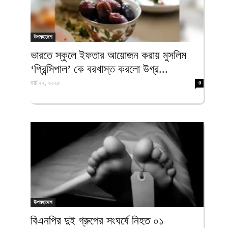
উপমহাদেশ
ভারতে স্কুলে ইফতার আয়োজন করায় মুসলিম
‘প্রিন্সিপাল’ কে বরখাস্ত করলো উগ্র...
মার্চ ২২, ২০২৫
0
উপমহাদেশ
বিএনপির দুই গ্রুপের সংঘর্ষে নিহত ০১