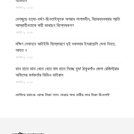
অভিযান
আগস্ট ৬, ২০২৬
দেশজুড়ে হত্যা-ধর্ষণ-ছিনতাইমূলক অপরাধ লাগামহীন, বিচারব্যবস্থার প্রতি
আস্থাহীনতাকে দায়ী ভাবছেন বিশ্লেষকগণ
আগস্ট ৬, ২০২৬
দক্ষিণ লেবাননে আইইডি বিস্ফোরণে দুই দখলদার ইসরায়েলি সেনা নিহত,
আহত ৭
আগস্ট ৬, ২০২৬
ডান হাতে ভাত খেতে খেতে বাম হাতে নিচ্ছে ঘুষ! ঠাকুরগাঁও জেলা রেজিস্ট্রার
অফিসের কর্মকর্তার ভিডিও ভাইরাল
আগস্ট ৫, ২০২৬
নাটোরে ব্যাংক থেকে টাকা তুলে ফেরার পথে নারীর লাখ টাকা ছিনতাই
আগস্ট ৫, ২০২৬
লালমনিরহাটে তিস্তা নদীর পানি বিপৎসীমার ওপরে, ভয়াবহ বন্যার শঙ্কা
আগস্ট ৫, ২০২৬
চীন-পাকিস্তানের নিরাপত্তা বিষয়ক ভিত্তিহীন অভিযোগ প্রত্যাখ্যান করেছে