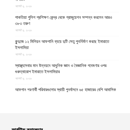
আগস্ট ৬, ২০২৬
পাকতিয়া পুলিশ প্রশিক্ষণ কেন্দ্র থেকে গ্রাজুয়েশন সম্পন্ন করলেন আরও
৩৮৩ তরুণ
আগস্ট ৬, ২০২৬
কুন্দুজে ১২ মিলিয়ন আফগানি ব্যয়ে দুটি সেতু পুনর্নির্মাণ করছে ইমারাতে
ইসলামিয়া
আগস্ট ৬, ২০২৬
স্বাস্থ্যসেবার মান উন্নয়নে আধুনিক জ্ঞান ও বৈজ্ঞানিক গবেষণার ওপর
গুরুত্বারোপ ইমারাতে ইসলামিয়ার
আগস্ট ৬, ২০২৬
আফগান শরণার্থী পরিবারগুলোর স্থায়ী পুনর্বাসনে ৬৫ হাজারের বেশি আবাসিক
প্লট বরাদ্দ ইমারাতে ইসলামিয়ার
আগস্ট ৬, ২০২৬
ভিডিও || আফগানিস্তানের কুনার প্রদেশে গত বছরের ভূমিকম্পে ক্ষতিগ্রস্ত
পরিবারগুলোর জন্য ৩৬টি বাড়ি ও একটি মসজিদ নির্মাণ করেছে ইমারাতে
ইসলামিয়া