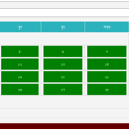
বুধ
বৃহ
শুক্র
৫
৬
৭
১২
১৩
১৪
১৯
২০
২১
২৬
২৭
২৮