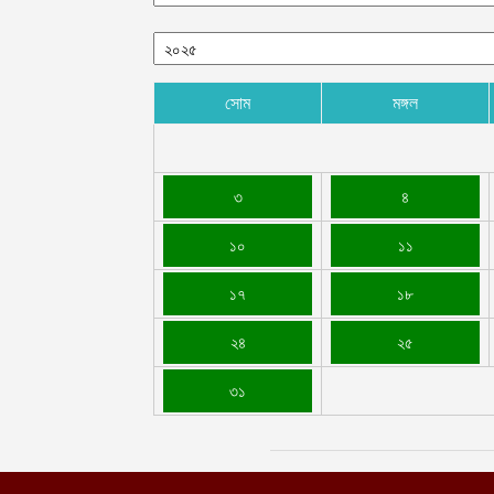
সোম
মঙ্গল
৩
৪
১০
১১
১৭
১৮
২৪
২৫
৩১