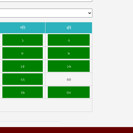
শনি
রবি
১
২
৮
৯
১৫
১৬
২২
২৩
২৯
৩০