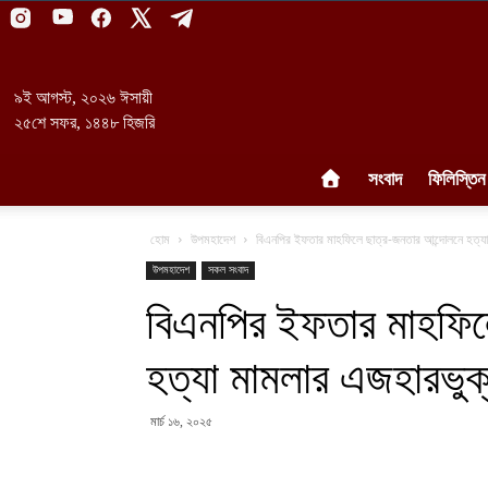
৯ই আগস্ট, ২০২৬ ঈসায়ী
২৫শে সফর, ১৪৪৮ হিজরি
সংবাদ
ফিলিস্তিন
হোম
উপমহাদেশ
বিএনপির ইফতার মাহফিলে ছাত্র-জনতার আন্দোলনে হত্য
উপমহাদেশ
সকল সংবাদ
বিএনপির ইফতার মাহফিল
হত্যা মামলার এজহারভু
মার্চ ১৬, ২০২৫