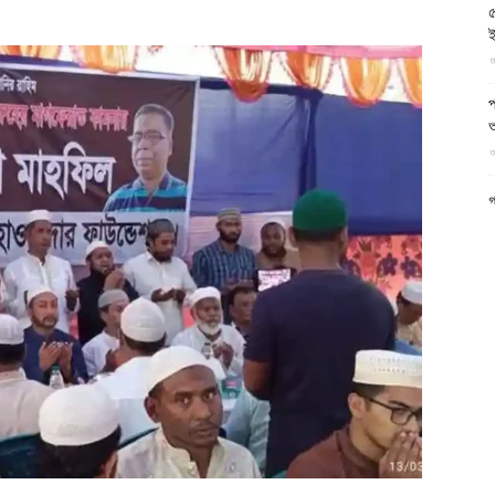
৫
আল-
ই
আ
প
অ
আ
ফিরদাউস
গ
আ
উ
আ
প
আ
হ
ই
আ
ন