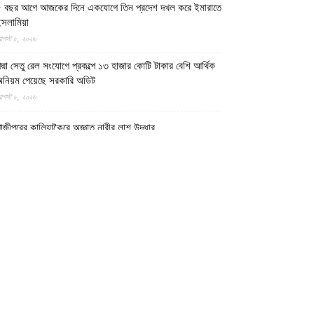
 বছর আগে আজকের দিনে একযোগে তিন প্রদেশ দখল করে ইমারাতে
সলামিয়া
গস্ট ৮, ২০২৬
দ্মা সেতু রেল সংযোগে প্রকল্পে ১৩ হাজার কোটি টাকার বেশি আর্থিক
নিয়ম পেয়েছে সরকারি অডিট
গস্ট ৮, ২০২৬
াজীপুরের কালিয়াকৈরে অজ্ঞাত নারীর লাশ উদ্ধার
গস্ট ৮, ২০২৬
ত্তর প্রদেশের মথুরায় ঐতিহাসিক শাহী ঈদগাহ মসজিদের স্থলে
বারও কৃষ্ণ মন্দির নির্মাণের দাবি, মসজিদের জন্য বিকল্প জমির
্রস্তাব
গস্ট ৮, ২০২৬
েলমান্দে বিপুল পরিমাণ অবৈধ অস্ত্র ও সামরিক সরঞ্জাম জব্দ করেছে
মারাতে ইসলামিয়ার নিরাপত্তা বাহিনী
গস্ট ৮, ২০২৬
োয়াখালীর কবিরহাটে নিখোঁজের এক দিন পর যুবদলনেতার লাশ উদ্ধার