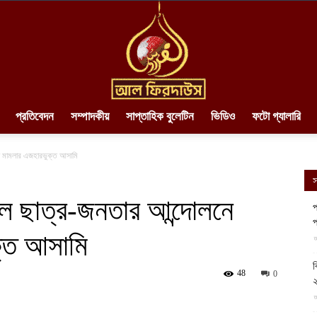
প্রতিবেদন
সম্পাদকীয়
সাপ্তাহিক বুলেটিন
ভিডিও
ফটো গ্যালারি
AlFirdaws
া মামলার এজহারভুক্ত আসামি
স
ে ছাত্র-জনতার আন্দোলনে
প
প
ক্ত আসামি
||
আ
ব
48
0
২
আ