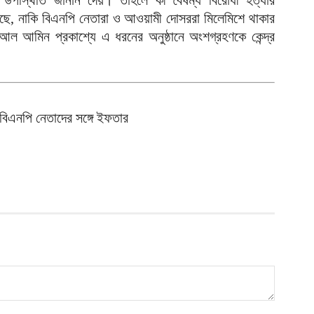
উপস্থিতি জানান দেয়। তাহলে কী বৈষম্য বিরোধী হত্যার
য
র
ে, নাকি বিএনপি নেতারা ও আওয়ামী দোসররা মিলেমিশে থাকার
আ
আল আমিন প্রকাশ্যে এ ধরনের অনুষ্ঠানে অংশগ্রহণকে কেন্দ্র
প
ল
আ
 বিএনপি নেতাদের সঙ্গে ইফতার
ন
স
আ
ব
আ
ম
আ
ই
৩