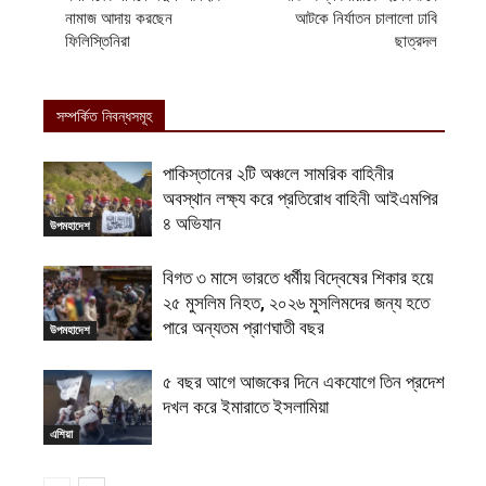
নামাজ আদায় করছেন
আটকে নির্যাতন চালালো ঢাবি
ফিলিস্তিনিরা
ছাত্রদল
সম্পর্কিত নিবন্ধসমূহ
পাকিস্তানের ২টি অঞ্চলে সামরিক বাহিনীর
অবস্থান লক্ষ্য করে প্রতিরোধ বাহিনী আইএমপির
৪ অভিযান
উপমহাদেশ
বিগত ৩ মাসে ভারতে ধর্মীয় বিদ্বেষের শিকার হয়ে
২৫ মুসলিম নিহত, ২০২৬ মুসলিমদের জন্য হতে
পারে অন্যতম প্রাণঘাতী বছর
উপমহাদেশ
৫ বছর আগে আজকের দিনে একযোগে তিন প্রদেশ
দখল করে ইমারাতে ইসলামিয়া
এশিয়া