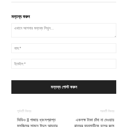
মন্তব্য করুন
পূর্ববর্তী নিবন্ধ
পরবর্তী নিবন্ধ
ভিডিও || গাজায় ধ্বংসপ্রাপ্ত
একলক্ষ টাকা চাঁদা না দেওয়ায়
মসজিদের সামনে ঈদুল আযহার
রাতভর ব্যবসায়ীকে হলের রুমে