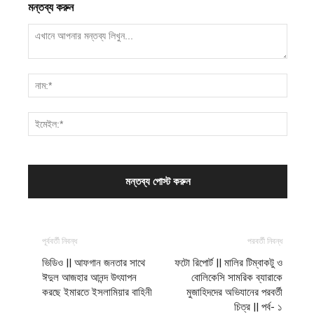
মন্তব্য করুন
পূর্ববর্তী নিবন্ধ
পরবর্তী নিবন্ধ
ভিডিও || আফগান জনতার সাথে
ফটো রিপোর্ট || মালির টিম্বাকটু ও
ঈদুল আজহার আনন্দ উৎযাপন
বোলিকেসি সামরিক ব্যারাকে
করছে ইমারতে ইসলামিয়ার বাহিনী
মুজাহিদদের অভিযানের পরবর্তী
চিত্র || পর্ব- ১