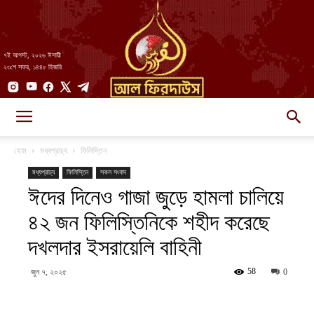
৭ই আগস্ট, ২০২৬ ঈসায়ী
২৩শে সফর, ১৪৪৮ হিজরি
AlFirdaws
হোম
মধ্যপ্রাচ্য
ফিলিস্তিন
মধ্যপ্রাচ্য
ফিলিস্তিন
সকল সংবাদ
ঈদের দিনেও গাজা জুড়ে হামলা চালিয়ে
||
৪২ জন ফিলিস্তিনিকে শহীদ করেছে
দখলদার ইসরায়েলি বাহিনী
আল-
58
জুন ৭, ২০২৫
0