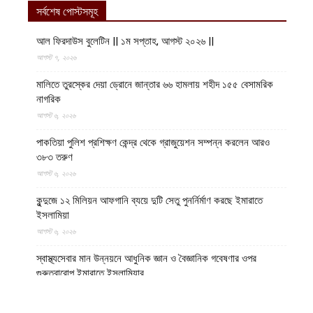
সর্বশেষ পোস্টসমূহ
আল ফিরদাউস বুলেটিন || ১ম সপ্তাহ, আগস্ট ২০২৬ ||
আগস্ট ৭, ২০২৬
মালিতে তুরস্কের দেয়া ড্রোনে জান্তার ৬৬ হামলায় শহীদ ১৫৫ বেসামরিক
নাগরিক
আগস্ট ৬, ২০২৬
পাকতিয়া পুলিশ প্রশিক্ষণ কেন্দ্র থেকে গ্রাজুয়েশন সম্পন্ন করলেন আরও
৩৮৩ তরুণ
আগস্ট ৬, ২০২৬
কুন্দুজে ১২ মিলিয়ন আফগানি ব্যয়ে দুটি সেতু পুনর্নির্মাণ করছে ইমারাতে
ইসলামিয়া
আগস্ট ৬, ২০২৬
স্বাস্থ্যসেবার মান উন্নয়নে আধুনিক জ্ঞান ও বৈজ্ঞানিক গবেষণার ওপর
গুরুত্বারোপ ইমারাতে ইসলামিয়ার
আগস্ট ৬, ২০২৬