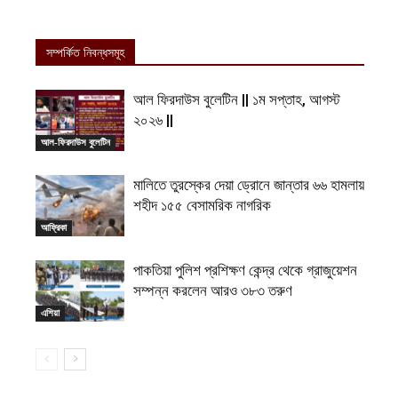
সম্পর্কিত নিবন্ধসমূহ
আল ফিরদাউস বুলেটিন || ১ম সপ্তাহ, আগস্ট
২০২৬ ||
আল-ফিরদাউস বুলেটিন
মালিতে তুরস্কের দেয়া ড্রোনে জান্তার ৬৬ হামলায়
শহীদ ১৫৫ বেসামরিক নাগরিক
আফ্রিকা
পাকতিয়া পুলিশ প্রশিক্ষণ কেন্দ্র থেকে গ্রাজুয়েশন
সম্পন্ন করলেন আরও ৩৮৩ তরুণ
এশিয়া