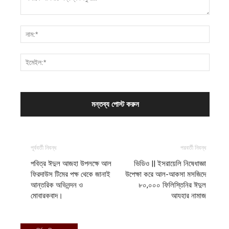
পূর্ববর্তী নিবন্ধ
পরবর্তী নিবন্ধ
পবিত্র ঈদুল আজহা উপলক্ষে আল
ভিডিও || ইসরায়েলি নিষেধাজ্ঞা
ফিরদাউস টিমের পক্ষ থেকে জানাই
উপেক্ষা করে আল-আকসা মসজিদে
আন্তরিক অভিনন্দন ও
৮০,০০০ ফিলিস্তিনির ঈদুল
মোবারকবাদ।
আযহার নামাজ