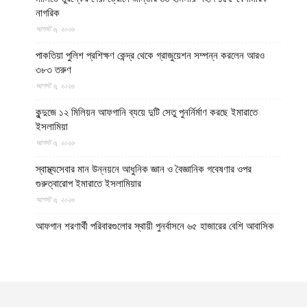
নাগরিক
আগস্ট ৬, ২০২৬
পাকতিয়া পুলিশ প্রশিক্ষণ কেন্দ্র থেকে গ্রাজুয়েশন সম্পন্ন করলেন আরও
৩৮৩ তরুণ
আগস্ট ৬, ২০২৬
কুন্দুজে ১২ মিলিয়ন আফগানি ব্যয়ে দুটি সেতু পুনর্নির্মাণ করছে ইমারাতে
ইসলামিয়া
আগস্ট ৬, ২০২৬
স্বাস্থ্যসেবার মান উন্নয়নে আধুনিক জ্ঞান ও বৈজ্ঞানিক গবেষণার ওপর
গুরুত্বারোপ ইমারাতে ইসলামিয়ার
আগস্ট ৬, ২০২৬
আফগান শরণার্থী পরিবারগুলোর স্থায়ী পুনর্বাসনে ৬৫ হাজারের বেশি আবাসিক
প্লট বরাদ্দ ইমারাতে ইসলামিয়ার
আগস্ট ৬, ২০২৬
ভিডিও || আফগানিস্তানের কুনার প্রদেশে গত বছরের ভূমিকম্পে ক্ষতিগ্রস্ত
পরিবারগুলোর জন্য ৩৬টি বাড়ি ও একটি মসজিদ নির্মাণ করেছে ইমারাতে