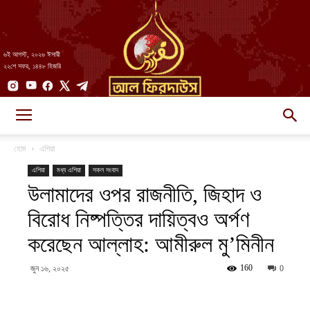
৬ই আগস্ট, ২০২৬ ঈসায়ী
২২শে সফর, ১৪৪৮ হিজরি
AlFirdaws
হোম
এশিয়া
এশিয়া
মধ্য এশিয়া
সকল সংবাদ
উলামাদের ওপর রাজনীতি, জিহাদ ও
||
বিরোধ নিষ্পত্তির দায়িত্বও অর্পণ
করেছেন আল্লাহ: আমীরুল মু’মিনীন
আল-
160
জুন ১৬, ২০২৫
0