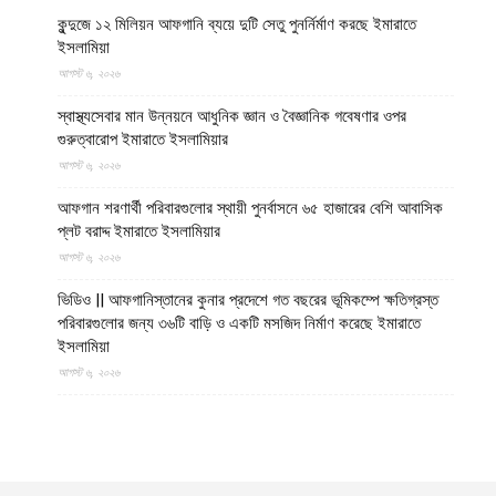
কুন্দুজে ১২ মিলিয়ন আফগানি ব্যয়ে দুটি সেতু পুনর্নির্মাণ করছে ইমারাতে
ইসলামিয়া
আগস্ট ৬, ২০২৬
স্বাস্থ্যসেবার মান উন্নয়নে আধুনিক জ্ঞান ও বৈজ্ঞানিক গবেষণার ওপর
গুরুত্বারোপ ইমারাতে ইসলামিয়ার
আগস্ট ৬, ২০২৬
আফগান শরণার্থী পরিবারগুলোর স্থায়ী পুনর্বাসনে ৬৫ হাজারের বেশি আবাসিক
প্লট বরাদ্দ ইমারাতে ইসলামিয়ার
আগস্ট ৬, ২০২৬
ভিডিও || আফগানিস্তানের কুনার প্রদেশে গত বছরের ভূমিকম্পে ক্ষতিগ্রস্ত
পরিবারগুলোর জন্য ৩৬টি বাড়ি ও একটি মসজিদ নির্মাণ করেছে ইমারাতে
ইসলামিয়া
আগস্ট ৬, ২০২৬
ভারত, পাকিস্তান ও বাংলাদেশের মাদ্রাসাগুলোতে সন্ত্রাসবাদ তৈরি হচ্ছে বলে
উস্কানিমূলক মন্তব্য করেছে উত্তর প্রদেশের হিন্দুত্ববাদী উপমুখ্যমন্ত্রী
আগস্ট ৬, ২০২৬