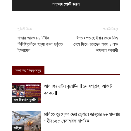
পূর্ববর্তী নিবন্ধ
পরবর্তী নিবন্ধ
গাজায় আরও ৮১ নিরীহ
বিগত সপ্তাহে ইরান থেকে নিজ
ফিলিস্তিনিকে হত্যা করল দুর্বৃত্ত
দেশে ফিরে এসেছেন প্রায় ১ লক্ষ
ইসরায়েল
আফগান শরণার্থী
সম্পর্কিত নিবন্ধসমূহ
আল ফিরদাউস বুলেটিন || ১ম সপ্তাহ, আগস্ট
২০২৬ ||
আল-ফিরদাউস বুলেটিন
মালিতে তুরস্কের দেয়া ড্রোনে জান্তার ৬৬ হামলায়
শহীদ ১৫৫ বেসামরিক নাগরিক
আফ্রিকা