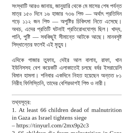
সংস্থাটি আরও জানায়, জানুয়ারি থেকে মে মাসের শেষ পর্যন্ত
মাত্র ১৫০ দিনে ১৬ হাজার ৭৩৬ শিশু — অর্থাৎ প্রতিদিন
গড়ে ১১২ জন শিশু — অপুষ্টির চিকিৎসা নিতে এসেছে।
অথচ, এদের প্রতিটি ঘটনাই প্রতিরোধযোগ্য ছিল। খাদ্য,
পানি, পুষ্টি — সবকিছুই সীমান্তে আটকে আছে। মানবসৃষ্ট
সিদ্ধান্তের ফলেই এই মৃত্যু।
এদিকে গাজার তুফাহ, দেইর আল বালাহ, রাফা, খান
ইউনিসসহ বেশ কয়েকটি এলাকাতেই চলছে বর্বর ইসরায়েলি
বিমান হামলা। শনিবার একদিনে নিহত হয়েছেন অন্তত ৮১
নিরীহ ফিলিস্তিনি, তাদের বেশিরভাগই শিশু ও নারী।
তথ্যসূত্র:
1. At least 66 children dead of malnutrition
in Gaza as Israel tightens siege
– https://tinyurl.com/2mx9p2c3
2. 66 children die from malnutrition in Gaza